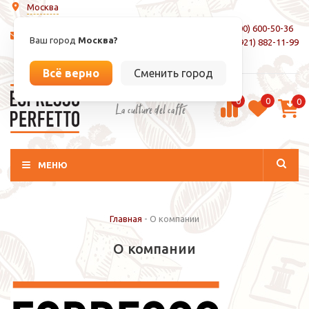
Москва
8 (800) 600-50-36
info@espressoperfetto.ru
Ваш город
Москва?
+7 (921) 882-11-99
Вход / Регистрация
Всё верно
Сменить город
0
0
0
La culture del caffé
МЕНЮ
Главная
-
О компании
О компании