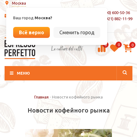
Москва
8 (800) 600-50-36
info@espressoperfetto.ru
Ваш город
Москва?
+7 (921) 882-11-99
Вход / Регистрация
Всё верно
Сменить город
0
0
0
La culture del caffé
МЕНЮ
Главная
-
Новости кофейного рынка
Новости кофейного рынка