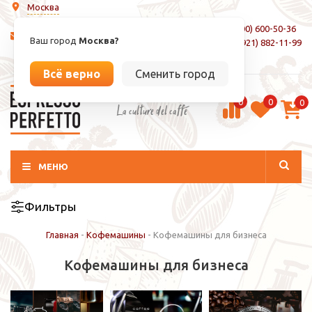
Москва
8 (800) 600-50-36
info@espressoperfetto.ru
Ваш город
Москва?
+7 (921) 882-11-99
Вход / Регистрация
Всё верно
Сменить город
0
0
0
La culture del caffé
МЕНЮ
Фильтры
Главная
-
Кофемашины
-
Кофемашины для бизнеса
Кофемашины для бизнеса