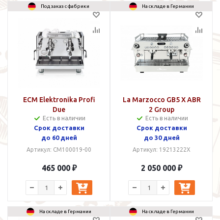
Под заказ с фабрики
На складе в Германии
ECM Elektronika Profi
La Marzocco GB5 X ABR
Due
2 Group
Есть в наличии
Есть в наличии
Cрок доставки
Срок доставки
до 60 дней
до 30 дней
Артикул: CM100019-00
Артикул: 19213222X
465 000 ₽
2 050 000 ₽
На складе в Германии
На складе в Германии