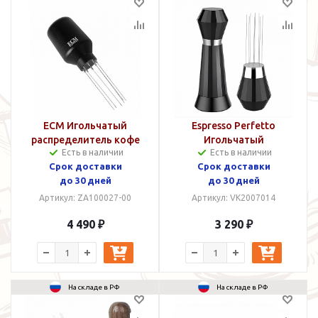
ECM Игольчатый
Espresso Perfetto
распределитель кофе
Игольчатый
Есть в наличии
Есть в наличии
WDT Tool
распределитель кофе
Срок доставки
Срок доставки
WDT Tool Алюминий
до 30 дней
до 30 дней
Артикул: ZA100027-00
Артикул: VK2007014
4 490 ₽
3 290 ₽
На складе в РФ
На складе в РФ