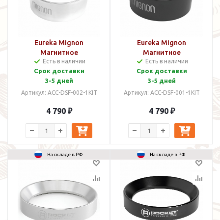
Eureka Mignon
Eureka Mignon
Магнитное
Магнитное
Есть в наличии
Есть в наличии
дозирующее кольцо
дозирующее кольцо
Срок доставки
Срок доставки
(Трихтер) Хром
(Трихтер) Черный
3-5 дней
3-5 дней
Артикул: ACC-DSF-002-1KIT
Артикул: ACC-DSF-001-1KIT
4 790 ₽
4 790 ₽
На складе в РФ
На складе в РФ