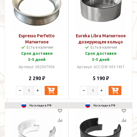
Espresso Perfetto
Eureka Libra Магнитное
Магнитное
дозирующее кольцо
Есть в наличии
Есть в наличии
дозирующее кольцо
(Трихтер)
Срок доставки
Срок доставки
(Трихтер) 58 мм
3-5 дней
3-5 дней
Артикул: VK2007006
Артикул: ACC-DSF-003-1KIT
2 290 ₽
5 190 ₽
На складе в РФ
На складе в РФ