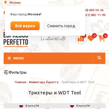
Москва
8 (800) 600-50-36
info@espressoperfetto.ru
Ваш город
Москва?
+7 (921) 882-11-99
Вход / Регистрация
Всё верно
Сменить город
0
0
0
La culture del caffé
МЕНЮ
Фильтры
Главная
-
Инвентарь бариста
-
Трихтеры и WDT Tool
Трихтеры и WDT Tool
В пути в РФ
В пути в РФ