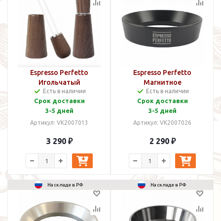
Espresso Perfetto
Espresso Perfetto
Игольчатый
Магнитное
Есть в наличии
Есть в наличии
распределитель кофе
дозирующее кольцо
Срок доставки
Срок доставки
WDT Tool Дерево
(Трихтер) 58 мм
3-5 дней
3-5 дней
Артикул: VK2007013
Артикул: VK2007026
3 290 ₽
2 290 ₽
На складе в РФ
На складе в РФ