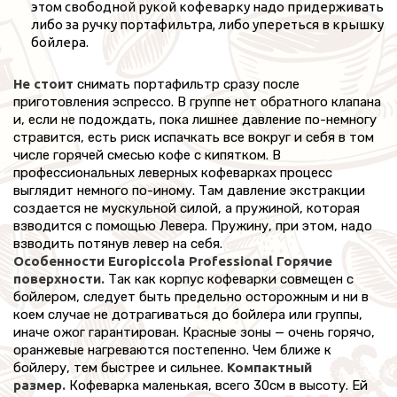
этом свободной рукой кофеварку надо придерживать
либо за ручку портафильтра, либо упереться в крышку
бойлера.
Не стоит
снимать портафильтр сразу после
приготовления эспрессо. В группе нет обратного клапана
и, если не подождать, пока лишнее давление по-немногу
стравится, есть риск испачкать все вокруг и себя в том
числе горячей смесью кофе с кипятком. В
профессиональных леверных кофеварках процесс
выглядит немного по-иному. Там давление экстракции
создается не мускульной силой, а пружиной, которая
взводится с помощью Левера. Пружину, при этом, надо
взводить потянув левер на себя.
Особенности Europiccola Professional
Горячие
поверхности.
Так как корпус кофеварки совмещен с
бойлером, следует быть предельно осторожным и ни в
коем случае не дотрагиваться до бойлера или группы,
иначе ожог гарантирован. Красные зоны — очень горячо,
оранжевые нагреваются постепенно. Чем ближе к
бойлеру, тем быстрее и сильнее.
Компактный
размер.
Кофеварка маленькая, всего 30см в высоту. Ей