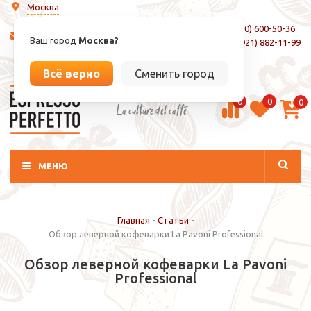
Москва
8 (800) 600-50-36
info@espressoperfetto.ru
Ваш город
Москва?
+7 (921) 882-11-99
Вход / Регистрация
Всё верно
Сменить город
0
0
0
La culture del caffé
МЕНЮ
Главная
-
Статьи
-
Обзор леверной кофеварки La Pavoni Professional
Обзор леверной кофеварки La Pavoni
Professional