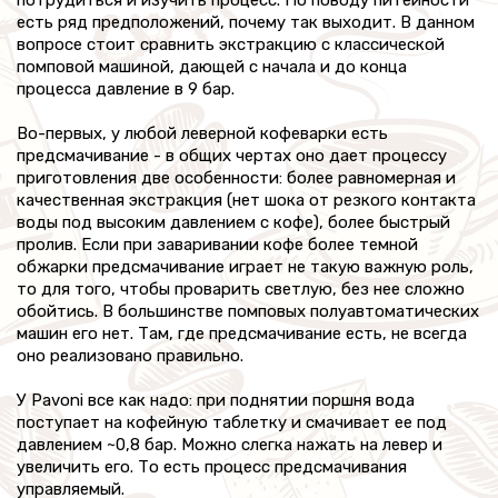
есть ряд предположений, почему так выходит. В данном
вопросе стоит сравнить экстракцию с классической
помповой машиной, дающей с начала и до конца
процесса давление в 9 бар.
Во-первых, у любой леверной кофеварки есть
предсмачивание - в общих чертах оно дает процессу
приготовления две особенности: более равномерная и
качественная экстракция (нет шока от резкого контакта
воды под высоким давлением с кофе), более быстрый
пролив. Если при заваривании кофе более темной
обжарки предсмачивание играет не такую важную роль,
то для того, чтобы проварить светлую, без нее сложно
обойтись. В большинстве помповых полуавтоматических
машин его нет. Там, где предсмачивание есть, не всегда
оно реализовано правильно.
У Pavoni все как надо: при поднятии поршня вода
поступает на кофейную таблетку и смачивает ее под
давлением ~0,8 бар. Можно слегка нажать на левер и
увеличить его. То есть процесс предсмачивания
управляемый.