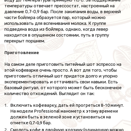
температуры отвечает прессостат, настроенный на
давление 0,7-0,9 бар. После закипания воды, в верхней
части бойлера образуется пар, который можно
использовать для вспенивания молока. К группе
подведена вода из бойлера, однако, когда левер
находится в опущенном состоянии, путь в группу
перекрыт поршнем.
Приготовление
На самом деле приготовить питейный шот эспрессо на
этой кофеварке очень просто. А вот для того, чтобы
приготовить отличный шот придется долго и упорно
эксперементировать и оттачивать свои навыки. Есть
базовый ритуал, от которого может быть бесконечное
количество отхождений. Выглядит он так:
Включить кофеварку, дать ей прогреться 8-10 минут.
На модели Professional манометр к этому времени
должен быть в зеленой зоне и установиться на
отметке 0,7-0,9 бар.
Смолоть кофе в двойную корзину (одинарную можно