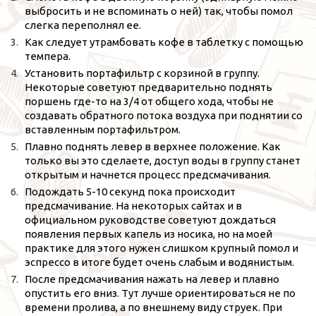
выбросить и не вспоминать о ней) так, чтобы помол
слегка переполнял ее.
Как следует утрамбовать кофе в таблетку с помощью
темпера.
Установить портафильтр с корзиной в группу.
Некоторые советуют предварительно поднять
поршень где-то на 3/4 от общего хода, чтобы не
создавать обратного потока воздуха при поднятии со
вставленным портафильтром.
Плавно поднять левер в верхнее положение. Как
только вы это сделаете, доступ воды в группу станет
открытым и начнется процесс предсмачивания.
Подождать 5-10 секунд пока происходит
предсмачивание. На некоторых сайтах и в
официальном руководстве советуют дождаться
появления первых капель из носика, но на моей
практике для этого нужен слишком крупный помол и
эспрессо в итоге будет очень слабым и водянистым.
После предсмачивания нажать на левер и плавно
опустить его вниз. Тут лучше ориентироваться не по
времени пролива, а по внешнему виду струек. При