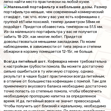
легко найти место практически на любой кухне.
Маленький портафильтр и небольшие дозы.
Размер
портафильтра меньше, чем современный коммерческий
стандарт, так что, если у вас уже есть кофемашина с
группой e61 или похожей, темпер диаметром 58мм не
подойдет. Придется обзавестись темпером на 51.5 мм.
Из-за маленького портафильтра у вас не получится
забить 18-20г, как многие любят. Придется
довольствоваться меньшими закладками. По моим
наблюдениям, в зависимости от типа зерна и степени
обжарки в корзину помещается 12-15г, не больше.
Всегда питейный шот.
Кофеварка менее требовательна
к настройкам грубости помола. Вы можете достаточно
сильно ошибиться в ту или иную сторону, однако
результат в чашке будет практически всегда питейным,
в отличие от большинства кофемашин с помпой. Там для
приемлемого вкусового баланса необходимо достаточно
точно попасть со степенью помола, чтобы обеспечить
необходимую пропорцию напитка за определенное
время. И да, питейный вовсе не значит превосходный.
Чтобы получить шот близкий к идеальному, необходимо
потрудиться и изучить процесс. По поводу питейности