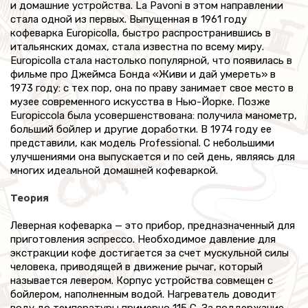
и домашние устройства. La Pavoni в этом направлении
стала одной из первых. Выпущенная в 1961 году
кофеварка Europicolla, быстро распространившись в
итальянских домах, стала известна по всему миру.
Europicolla стала настолько популярной, что появилась в
фильме про Джеймса Бонда «Живи и дай умереть» в
1973 году: с тех пор, она по праву занимает свое место в
музее современного искусства в Нью-Йорке. Позже
Europiccola была усовершенствована: получила манометр,
больший бойлер и другие доработки. В 1974 году ее
представили, как модель Professional. С небольшими
улучшениями она выпускается и по сей день, являясь для
многих идеальной домашней кофеваркой.
Теория
Леверная кофеварка — это прибор, предназначенный для
приготовления эспрессо. Необходимое давление для
экстракции кофе достигается за счет мускульной силы
человека, приводящей в движение рычаг, который
называется левером. Корпус устройства совмещен с
бойлером, наполненным водой. Нагреватель доводит
воду до температуры примерно 115 C. За поддержание