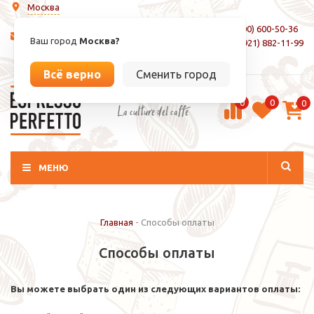
Москва
8 (800) 600-50-36
info@espressoperfetto.ru
Ваш город
Москва?
+7 (921) 882-11-99
Вход / Регистрация
Всё верно
Сменить город
0
0
0
La culture del caffé
МЕНЮ
Главная
-
Способы оплаты
Способы оплаты
Вы можете выбрать один из следующих вариантов оплаты: