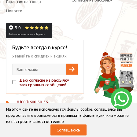
Гарантия на товар
Новости
Будьте всегда в курсе!
Узавайте о скидках и акциях
Даю согласие на рассылку
электронных сообщений.
8 (800) 600-50-36
+7 (921) 882-11-99 (WhatsApp, Viber, Telegram)
На этом сайте не используются файлы cookie, соглашаясь вы
предоставите возможность принимать файлы куки, или можете
info@espressoperfetto.ru
их настроить самостоятельно
Соглашаюсь
© 2026 Espresso Perfetto — кофейное оборудование и кофе