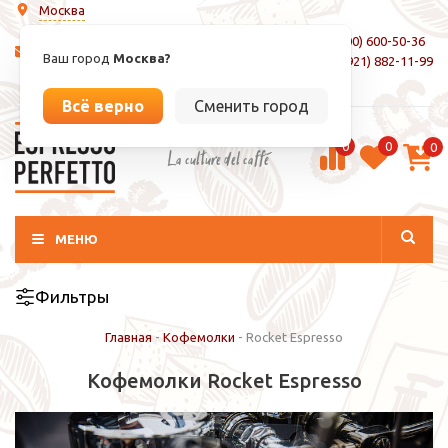
Москва
8 (800) 600-50-36
info@espressoperfetto.ru
Ваш город
Москва?
+7 (921) 882-11-99
Вход / Регистрация
Всё верно
Сменить город
0
0
0
La culture del caffé
МЕНЮ
Фильтры
Главная
-
Кофемолки
-
Rocket Espresso
Кофемолки Rocket Espresso