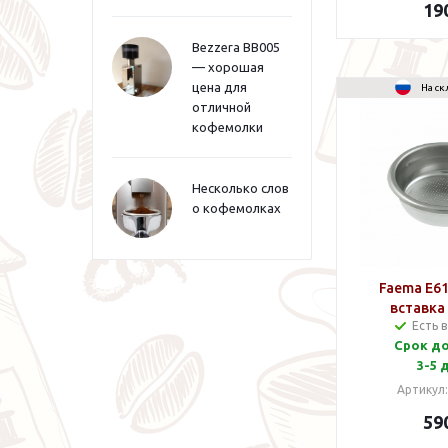
19
Bezzera BB005
— хорошая
цена для
На ск
отличной
кофемолки
Несколько слов
о кофемолках
Faema E6
вставка 
Есть 
Срок д
3-5 
Артикул
59