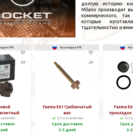
долгую историю ком
Milano производит в
коммерческого, так
которые изготав
тщательностью и вни
ладе в РФ
На складе в РФ
На 
довой
Faema E61 Гребенчатый
Faema E6
агнитный
вал
прокладок 
в наличии
Есть в наличии
Есть
пан
гр
оставки
Срок доставки
Срок 
дней
3-5 дней
3-5