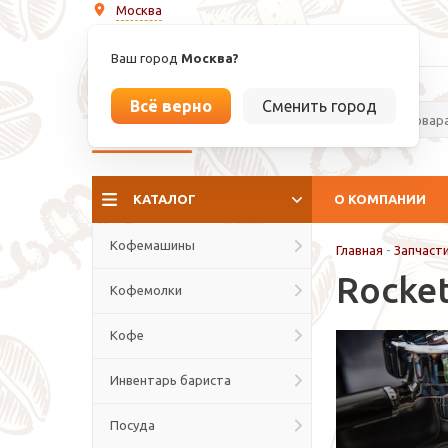
Москва
info@espressoperfetto.ru
Ваш город
Москва?
Всё верно
Сменить город
La culture del caffé
КАТАЛОГ
О КОМПАНИИ
Кофемашины
Главная
-
Запчаст
Rocket
Кофемолки
Кофе
Инвентарь бариста
Посуда