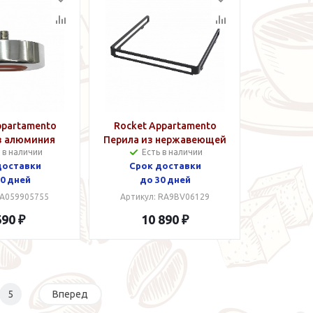
ppartamento
Rocket Appartamento
з алюминия
Перила из нержавеющей
 в наличии
Есть в наличии
стали
доставки
Срок доставки
0 дней
до 30 дней
 A059905755
Артикул: RA9BV06129
690 ₽
10 890 ₽
5
Вперед