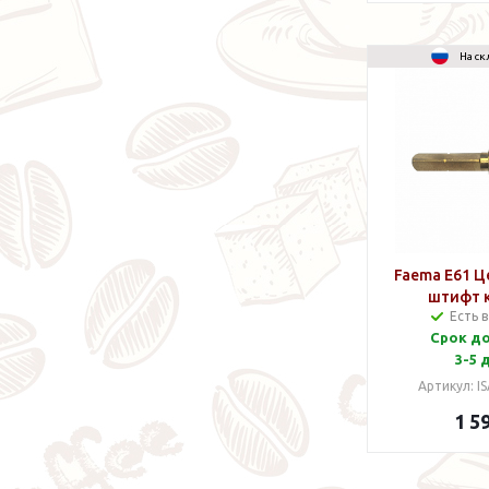
На ск
Faema E61 
штифт 
Есть 
варочно
Срок д
средн
3-5 
Артикул: I
1 5