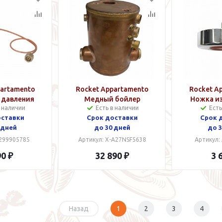
partamento
Rocket Appartamento
Rocket A
 давления
Медный бойлер
Ножка и
в наличии
Есть в наличии
Есть
лера
оставки
Срок доставки
Срок 
 дней
до 30 дней
до 3
A299905785
Артикул: X-A27NSF5638
Артикул:
90 ₽
32 890 ₽
3 
Назад
1
2
3
4