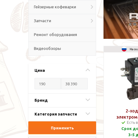
Гейзерные кофеварки
Запчасти
Ремонт оборудования
Видеообзоры
На ск
Цена
Бренд
2-хо
Категория запчасти
электром
Есть 
кла
Применить
Срок д
3-5 