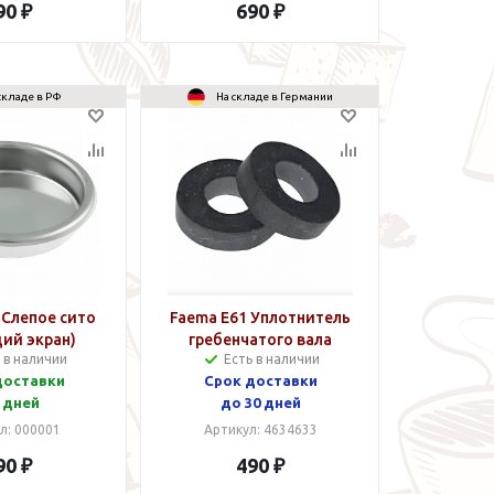
90 ₽
690 ₽
складе в РФ
На складе в Германии
 Слепое сито
Faema E61 Уплотнитель
ий экран)
гребенчатого вала
 в наличии
Есть в наличии
доставки
Срок доставки
 дней
до 30 дней
л: 000001
Артикул: 4634633
90 ₽
490 ₽