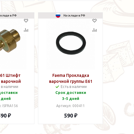
складе в РФ
На складе в РФ
E61 Штифт
Faema Прокладка
 варочной
варочной группы E61
 в наличии
Есть в наличии
ы нижний
доставки
Срок доставки
 дней
3-5 дней
: ISFRA156
Артикул: 000411
590 ₽
590 ₽