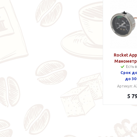
Rocket Ap
Манометр
Есть 
бой
Срок д
до 30
Артикул: 
5 7