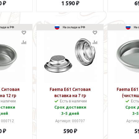
0 ₽
1 590 ₽
6
ладе в РФ
На складе в РФ
На 
1 Ситовая
Faema E61 Ситовая
Faema E61
на 12 гр
вставка на 7 гр
(чистящ
в наличии
Есть в наличии
Есть
оставки
Срок доставки
Срок 
дней
3-5 дней
3-5
: 000712
Артикул: 000707
Артику
0 ₽
590 ₽
5