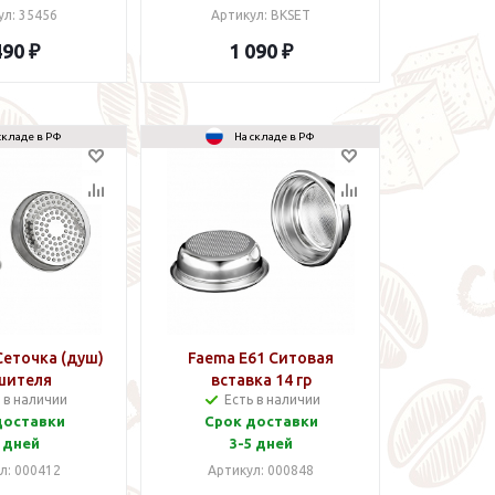
ул: 35456
Артикул: BKSET
490 ₽
1 090 ₽
складе в РФ
На складе в РФ
Сеточка (душ)
Faema E61 Ситовая
шителя
вставка 14 гр
 в наличии
Есть в наличии
доставки
Срок доставки
 дней
3-5 дней
л: 000412
Артикул: 000848