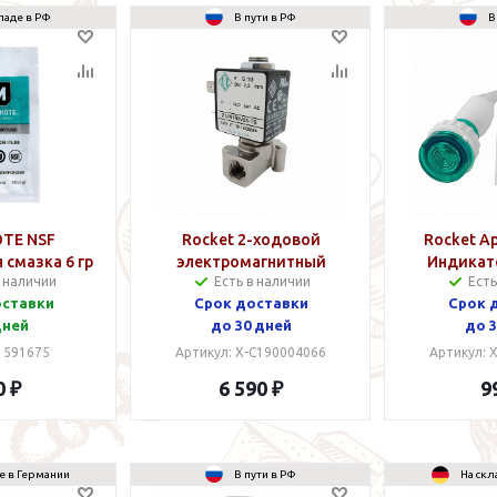
ладе в РФ
В пути в РФ
В
TE NSF
Rocket 2-ходовой
Rocket A
 смазка 6 гр
электромагнитный
Индикат
в наличии
Есть в наличии
Есть
клапан
оставки
Срок доставки
Срок 
дней
до 30 дней
до 3
: 591675
Артикул: X-C190004066
Артикул: 
0 ₽
6 590 ₽
9
е в Германии
В пути в РФ
На скл