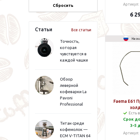
Артикул:
Сбросить
6 2
Статьи
Все статьи
На ск
Точность,
которая
чувствуется в
каждой чашке
Обзор
леверной
кофеварки La
Pavoni
Faema E61 
Professional
хол
Есть 
Срок д
Титан среди
3-5 
кофемолок —
Артикул:
ECM V-TITAN 64