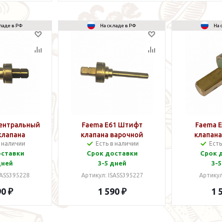
ладе в РФ
На складе в РФ
На 
Центральный
Faema E61 Штифт
Faema 
клапана
клапана варочной
клапана
в наличии
Есть в наличии
Есть
й группы
группы верхний
групп
оставки
Срок доставки
Срок 
ий E61
дней
3-5 дней
3-5
SASS395228
Артикул: ISASS395227
Артикул
90 ₽
1 590 ₽
1 