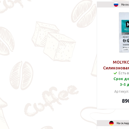
На ск
MOLYKO
Силиконовая
Есть 
Срок д
3-5 
Артикул
89
На склад