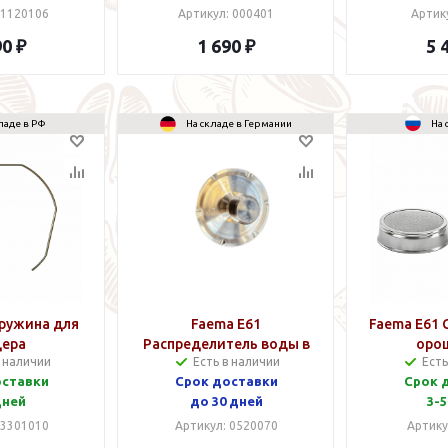
 1120106
Артикул: 000401
Артик
90 ₽
1 690 ₽
5 
ладе в РФ
На складе в Германии
На 
Пружина для
Faema E61
Faema E61 
дера
Распределитель воды в
оро
в наличии
Есть в наличии
Есть
варочной группе
оставки
Срок доставки
Срок 
дней
до 30 дней
3-5
 3301010
Артикул: 0520070
Артику