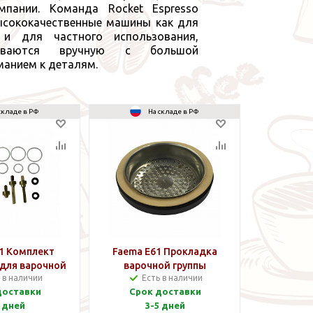
пании. Команда Rocket Espresso
ысококачественные машины как для
 и для частного использования,
ливаются вручную с большой
манием к деталям.
складе в РФ
На складе в РФ
1 Комплект
Faema E61 Прокладка
для варочной
варочной группы
 в наличии
Есть в наличии
уппы
комплект
доставки
Срок доставки
 дней
3-5 дней