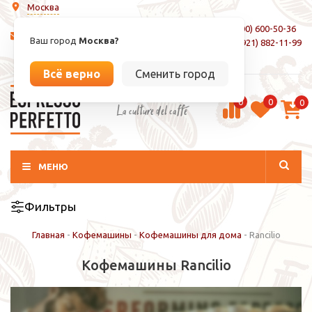
Москва
8 (800) 600-50-36
info@espressoperfetto.ru
Ваш город
Москва?
+7 (921) 882-11-99
Вход / Регистрация
Всё верно
Сменить город
0
0
0
La culture del caffé
МЕНЮ
Фильтры
Главная
-
Кофемашины
-
Кофемашины для дома
-
Rancilio
Кофемашины Rancilio