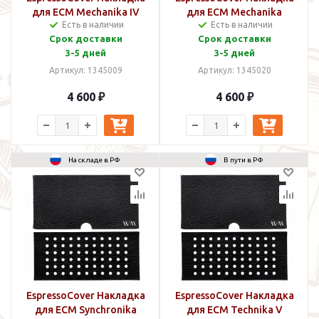
для ECM Mechanika IV
для ECM Mechanika
Есть в наличии
Есть в наличии
MAX
Срок доставки
Срок доставки
3-5 дней
3-5 дней
Артикул: 1345009
Артикул: 1345020
4 600 ₽
4 600 ₽
На складе в РФ
В пути в РФ
EspressoCover Накладка
EspressoCover Накладка
для ECM Synchronika
для ECM Technika V