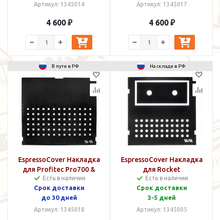
Артикул: 1345014
Артикул: 1345017
4 600 ₽
4 600 ₽
В пути в РФ
На складе в РФ
EspressoCover Накладка
EspressoCover Накладка
для Profitec Pro700 &
для Rocket
Есть в наличии
Есть в наличии
800
Appartamento
Срок доставки
Срок доставки
до 30 дней
3-5 дней
Артикул: 1345018
Артикул: 1345005