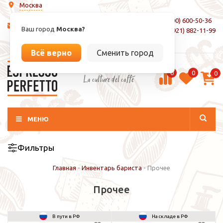
Москва
8 (800) 600-50-36
info@espressoperfetto.ru
Ваш город
Москва?
+7 (921) 882-11-99
Вход / Регистрация
Всё верно
Сменить город
0
0
0
La culture del caffé
МЕНЮ
Фильтры
Главная
-
Инвентарь бариста
-
Прочее
Прочее
В пути в РФ
На складе в РФ