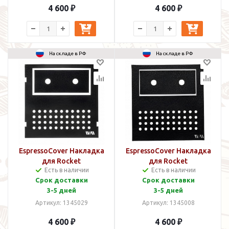
4 600 ₽
4 600 ₽
На складе в РФ
На складе в РФ
EspressoCover Накладка
EspressoCover Накладка
для Rocket
для Rocket
Есть в наличии
Есть в наличии
Appartamento TCA
Cinquantotto
Срок доставки
Срок доставки
3-5 дней
3-5 дней
Артикул: 1345029
Артикул: 1345008
4 600 ₽
4 600 ₽