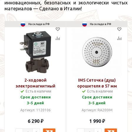
инновационных, безопасных и экологически чистых
материалов — Сделано в Италии!
На складе в РФ
На складе в РФ
2-ходовой
IMS Сеточка (душ)
электромагнитный
орошителя ø 57 мм
Есть в наличии
Есть в наличии
клапан
Срок доставки
Срок доставки
3-5 дней
3-5 дней
Артикул: 1120106
Артикул: RA200IM
6 290 ₽
1 990 ₽