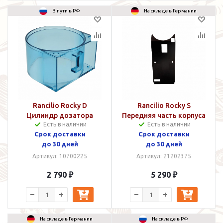
В пути в РФ
На складе в Германии
Rancilio Rocky D
Rancilio Rocky S
Цилиндр дозатора
Передняя часть корпуса
Есть в наличии
Есть в наличии
кофемолки
Срок доставки
Срок доставки
до 30 дней
до 30 дней
Артикул: 10700225
Артикул: 21202375
2 790 ₽
5 290 ₽
На складе в Германии
На складе в РФ