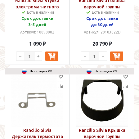
Rancilio Silvia Втулка
Rancilio Silvia Головка
электромагнитного
варочной группы
Есть в наличии
Есть в наличии
клапана
Срок доставки
Срок доставки
3-5 дней
до 30 дней
Артикул: 10090002
Артикул: 20103022D
1 090 ₽
20 790 ₽
На складе в РФ
На складе в РФ
Rancilio Silvia
Rancilio Silvia Крышка
Держатель термостата
варочной группы