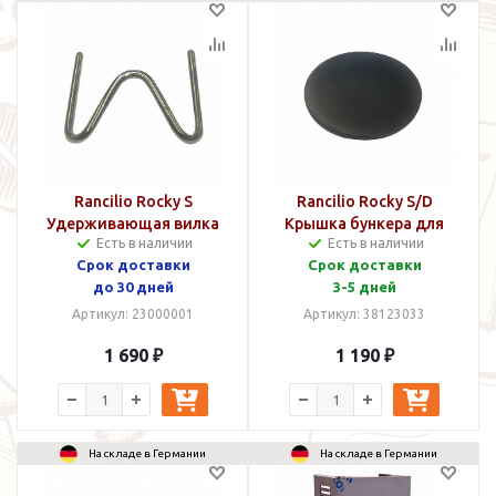
Rancilio Rocky S
Rancilio Rocky S/D
Удерживающая вилка
Крышка бункера для
Есть в наличии
Есть в наличии
зерен
Срок доставки
Срок доставки
до 30 дней
3-5 дней
Артикул: 23000001
Артикул: 38123033
1 690 ₽
1 190 ₽
На складе в Германии
На складе в Германии