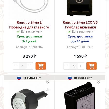
Rancilio Silvia E
Rancilio Silvia ECO V5
Проводка для главного
Тумблер вкл/выкл
Есть в наличии
Есть в наличии
выключателя и
Срок доставки
Срок доставки
освещения
3-5 дней
до 30 дней
Артикул: 10701284
Артикул: 34030973
3 290 ₽
1 590 ₽
На складе в РФ
На складе в РФ