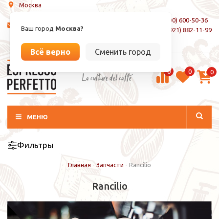
Москва
8 (800) 600-50-36
info@espressoperfetto.ru
Ваш город
Москва?
+7 (921) 882-11-99
Вход / Регистрация
Всё верно
Сменить город
0
0
0
La culture del caffé
МЕНЮ
Фильтры
Главная
-
Запчасти
-
Rancilio
Rancilio