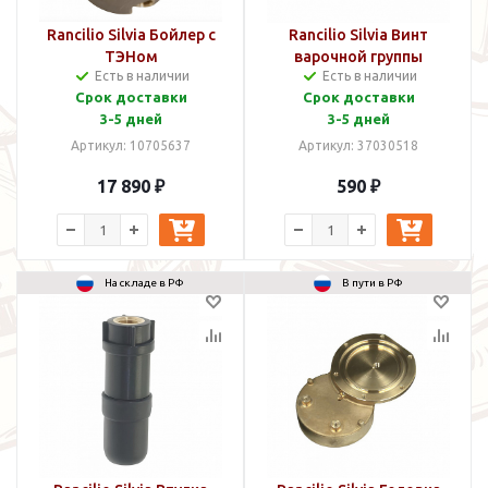
Rancilio Silvia Бойлер с
Rancilio Silvia Винт
ТЭНом
варочной группы
Есть в наличии
Есть в наличии
(нагревательным
Срок доставки
Срок доставки
элементом)
3-5 дней
3-5 дней
Артикул: 10705637
Артикул: 37030518
17 890 ₽
590 ₽
На складе в РФ
В пути в РФ