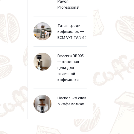
Pavoni
Professional
Титан среди
кофемолок —
ECM V-TITAN 64
Bezzera BB005
— хорошая
цена для
отличной
кофемолки
Несколько слов
о кофемолках