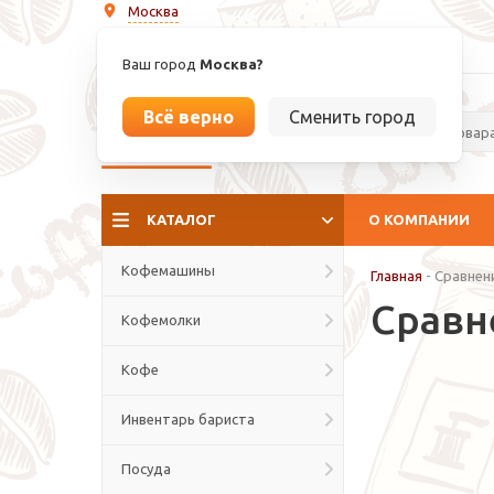
Москва
info@espressoperfetto.ru
Ваш город
Москва?
Всё верно
Сменить город
La culture del caffé
КАТАЛОГ
О КОМПАНИИ
Кофемашины
Главная
-
Сравнен
Сравн
Кофемолки
Кофе
Инвентарь бариста
Посуда