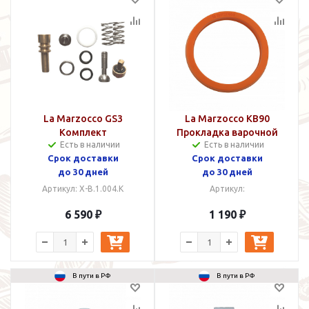
La Marzocco GS3
La Marzocco KB90
Комплект
Прокладка варочной
Есть в наличии
Есть в наличии
уплотнителей для
группы
Срок доставки
Срок доставки
парового клапана
до 30 дней
до 30 дней
Артикул: X-B.1.004.K
Артикул:
6 590 ₽
1 190 ₽
В пути в РФ
В пути в РФ