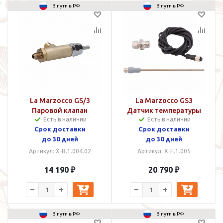
В пути в РФ
В пути в РФ
La Marzocco GS/3
La Marzocco GS3
Паровой клапан
Датчик температуры
Есть в наличии
Есть в наличии
Срок доставки
Срок доставки
до 30 дней
до 30 дней
Артикул: X-B.1.004.02
Артикул: X-E.1.005
14 190 ₽
20 790 ₽
В пути в РФ
В пути в РФ