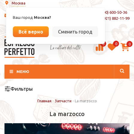
Москва
8 (800) 600-50-36
info@espressoperfetto.ru
Ваш город
Москва?
+7 (921) 882-11-99
Вход / Регистрация
Всё верно
Сменить город
0
0
0
La culture del caffé
МЕНЮ
Фильтры
Главная
-
Запчасти
-
La marzocco
La marzocco