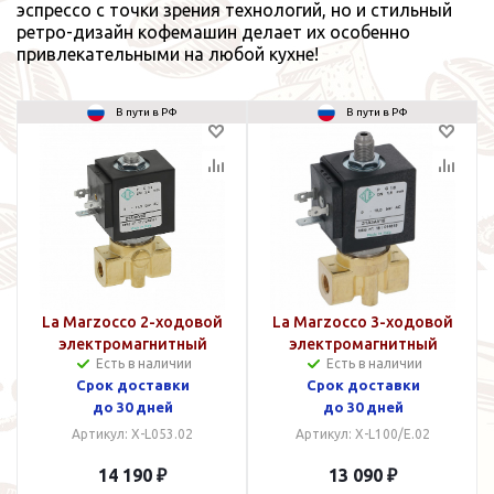
эспрессо с точки зрения технологий, но и стильный
ретро-дизайн кофемашин делает их особенно
привлекательными на любой кухне!
В пути в РФ
В пути в РФ
La Marzocco 2-ходовой
La Marzocco 3-ходовой
электромагнитный
электромагнитный
Есть в наличии
Есть в наличии
клапан
клапан
Срок доставки
Срок доставки
до 30 дней
до 30 дней
Артикул: X-L053.02
Артикул: X-L100/E.02
14 190 ₽
13 090 ₽