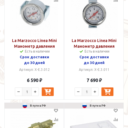
La Marzocco Linea Mini
La Marzocco Linea Mini
Манометр давления
Манометр давления
Есть в наличии
Есть в наличии
бойлера
насоса
Срок доставки
Срок доставки
до 30 дней
до 30 дней
Артикул: X-E.3.012
Артикул: X-E.3.011
6 590 ₽
7 690 ₽
В пути в РФ
В пути в РФ