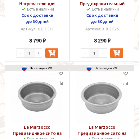
Нагреватель для
Предохранительный
Есть в наличии
Есть в наличии
варочной группы 250 Вт
клапан
Срок доставки
Срок доставки
до 30 дней
до 30 дней
Артикул: X-E.6.011
Артикул: X-B.2.025
8 790 ₽
8 290 ₽
На складе в РФ
На складе в РФ
La Marzocco
La Marzocco
Прецизионное сито на
Прецизионное сито на
Есть в наличии
Есть в наличии