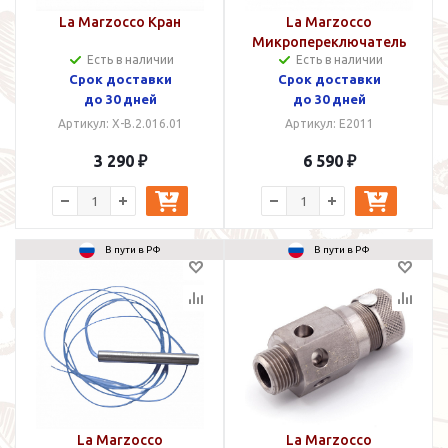
La Marzocco Кран
La Marzocco
Микропереключатель
Есть в наличии
Есть в наличии
Срок доставки
Срок доставки
до 30 дней
до 30 дней
Артикул: X-B.2.016.01
Артикул: E2011
3 290 ₽
6 590 ₽
В пути в РФ
В пути в РФ
La Marzocco
La Marzocco