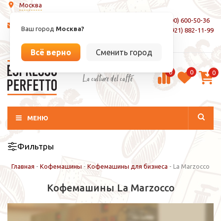
Москва
8 (800) 600-50-36
info@espressoperfetto.ru
Ваш город
Москва?
+7 (921) 882-11-99
Вход / Регистрация
Всё верно
Сменить город
0
0
0
La culture del caffé
МЕНЮ
Фильтры
Главная
-
Кофемашины
-
Кофемашины для бизнеса
-
La Marzocco
Кофемашины La Marzocco