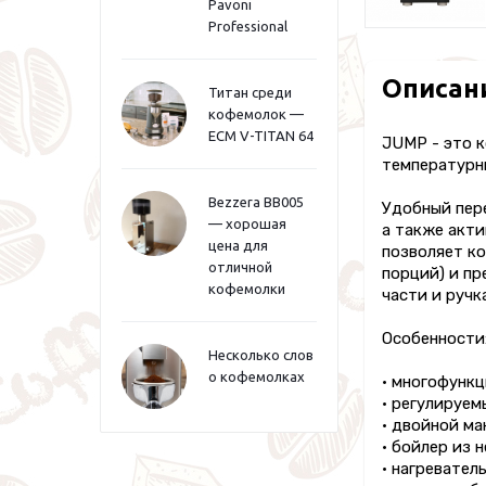
Pavoni
Professional
Описан
Титан среди
кофемолок —
ECM V-TITAN 64
JUMP - это 
температурн
Bezzera BB005
Удобный пер
— хорошая
а также акт
цена для
позволяет к
отличной
порций) и пр
кофемолки
части и ручк
Особенности
Несколько слов
о кофемолках
• многофунк
• регулируем
• двойной ма
• бойлер из 
• нагревател