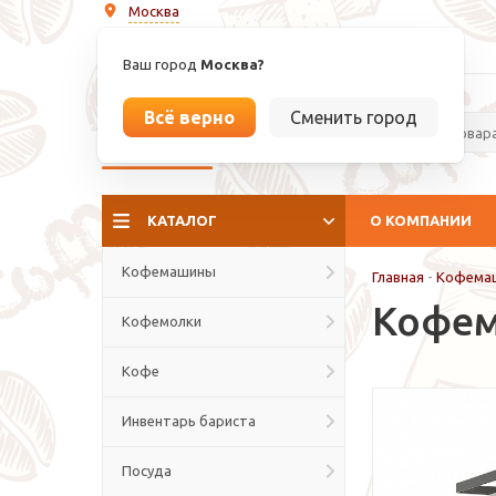
Москва
info@espressoperfetto.ru
Ваш город
Москва?
Всё верно
Сменить город
La culture del caffé
КАТАЛОГ
О КОМПАНИИ
Кофемашины
Главная
-
Кофема
Кофема
Кофемолки
Кофе
Инвентарь бариста
Посуда