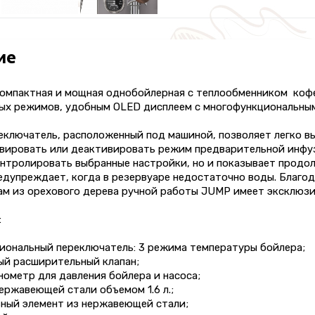
ие
компактная и мощная однобойлерная с теплообменником ко
ых режимов, удобным OLED дисплеем с многофункциональным 
еключатель, расположенный под машиной, позволяет легко в
ивировать или деактивировать режим предварительной инфуз
онтролировать выбранные настройки, но и показывает продо
едупреждает, когда в резервуаре недостаточно воды. Благо
ам из орехового дерева ручной работы JUMP имеет эксклюзи
:
циональный переключатель: 3 режима температуры бойлера;
ый расширительный клапан;
нометр для давления бойлера и насоса;
нержавеющей стали объемом 1.6 л.;
ьный элемент из нержавеющей стали;