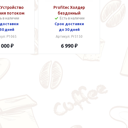
c Устройство
Profitec Холдер
ния потоком
бездонный
ь в наличии
Есть в наличии
ппы Е61
 доставки
Срок доставки
30 дней
до 30 дней
кул: P1065
Артикул: Pr5150
 000 ₽
6 990 ₽