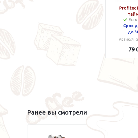
Profitec
тай
Есть
Срок д
до 3
Артикул: 
79 
Ранее вы смотрели