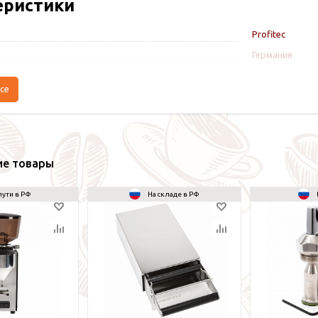
еристики
Profitec
Германия
се
ие товары
пути в РФ
На складе в РФ