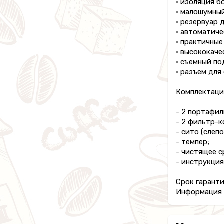
• изоляция б
• малошумны
• резервуар 
• автоматиче
• практичные
• высококаче
• съемный по
• разъем для
Комплектаци
- 2 портафил
- 2 фильтр-к
- сито (слепо
- темпер;
- чистящее с
- инструкция
Срок гаранти
Информация п