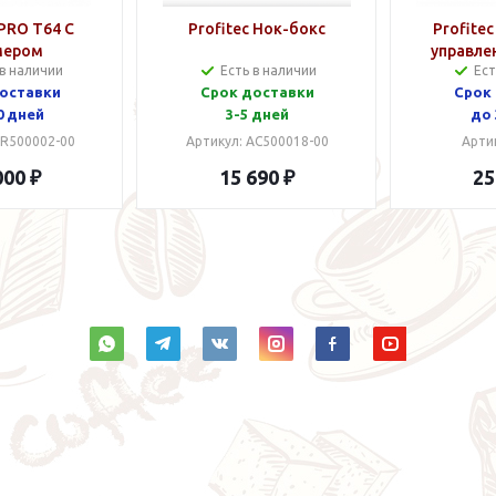
 PRO T64 C
Profitec Нок-бокс
Profite
мером
управле
 в наличии
Есть в наличии
Ест
гру
оставки
Срок доставки
Срок
0 дней
3-5 дней
до 
GR500002-00
Артикул: AC500018-00
Арти
000 ₽
15 690 ₽
25