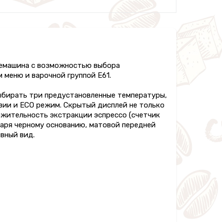
фемашина с возможностью выбора
меню и варочной группой Е61.
ыбирать три предустановленные температуры,
ии и ECO режим. Скрытый дисплей не только
лжительность экстракции эспрессо (счетчик
даря черному основанию, матовой передней
вный вид.