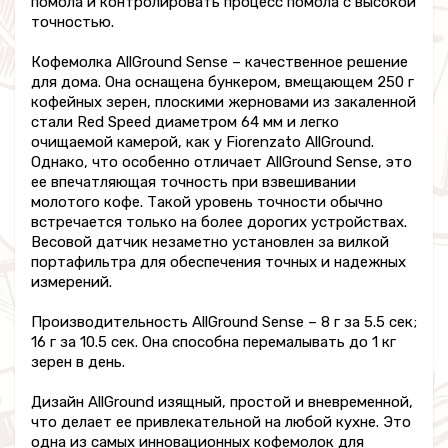
помола и контролировать процесс помола с высокой
точностью.
Кофемолка AllGround Sense – качественное решение
для дома. Она оснащена бункером, вмещающем 250 г
кофейных зерен, плоскими жерновами из закаленной
стали Red Speed диаметром 64 мм и легко
очищаемой камерой, как у Fiorenzato AllGround.
Однако, что особенно отличает AllGround Sense, это
ее впечатляющая точность при взвешивании
молотого кофе. Такой уровень точности обычно
встречается только на более дорогих устройствах.
Весовой датчик незаметно установлен за вилкой
портафильтра для обеспечения точных и надежных
измерений.
Производительность AllGround Sense – 8 г за 5.5 сек;
16 г за 10.5 сек. Она способна перемалывать до 1 кг
зерен в день.
Дизайн AllGround изящный, простой и вневременной,
что делает ее привлекательной на любой кухне. Это
одна из самых инновационных кофемолок для