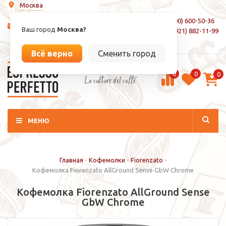
Москва
8 (800) 600-50-36
info@espressoperfetto.ru
Ваш город
Москва?
+7 (921) 882-11-99
Вход / Регистрация
Всё верно
Сменить город
0
0
0
La culture del caffé
МЕНЮ
Главная
-
Кофемолки
-
Fiorenzato
-
Кофемолка Fiorenzato AllGround Sense GbW Chrome
Кофемолка Fiorenzato AllGround Sense
GbW Chrome