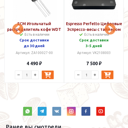
ECM Игольчатый
Espresso Perfetto Цифровые
распределитель кофе WDT
Эспрессо-весы с таймером
С
Есть в наличии
Есть в наличии
Tool
Срок доставки
Срок доставки
до 30 дней
3-5 дней
Артикул: ZA100027-00
Артикул: VK2108003
4 490 ₽
7 500 ₽
Ранее вы смотрели