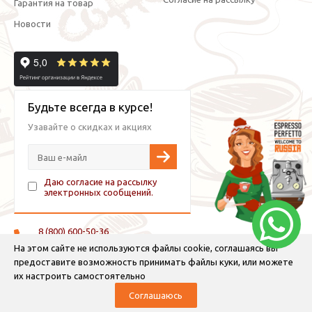
Гарантия на товар
Новости
Будьте всегда в курсе!
Узавайте о скидках и акциях
Даю согласие на рассылку
электронных сообщений.
8 (800) 600-50-36
+7 (921) 882-11-99 (WhatsApp, Viber, Telegram)
На этом сайте не используются файлы cookie, соглашаясь вы
предоставите возможность принимать файлы куки, или можете
info@espressoperfetto.ru
их настроить самостоятельно
Соглашаюсь
© 2026 Espresso Perfetto — кофейное оборудование и кофе