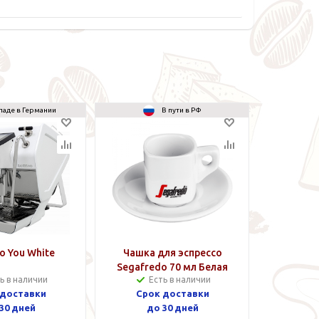
ладе в Германии
В пути в РФ
o You White
Чашка для эспрессо
Segafredo 70 мл Белая
ь в наличии
Есть в наличии
 доставки
Срок доставки
30 дней
до 30 дней