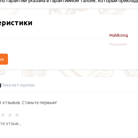
о гарантии указана в гарантийном талоне, который приклады
еристики
Mahlkönig
Германия
се
ы
Пока нет оценок
т отзывов. Станьте первым!