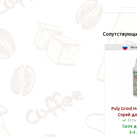
Сопутствующ
На с
Puly Grind H
Спрей дл
Есть
бункеров д
Срок д
3-5