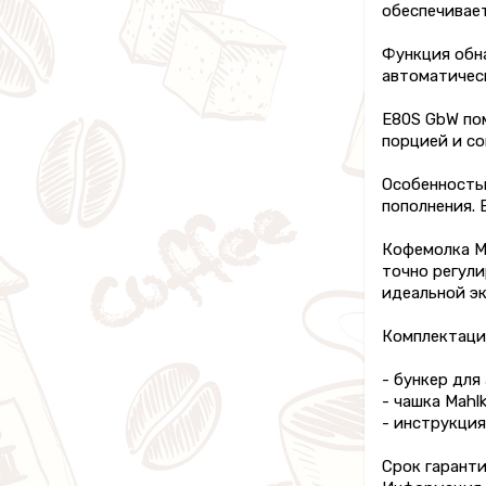
обеспечивае
Функция обн
автоматичес
E80S GbW по
порцией и со
Особенностью
пополнения. 
Кофемолка M
точно регул
идеальной эк
Комплектаци
- бункер для 
- чашка Mahl
- инструкция
Срок гаранти