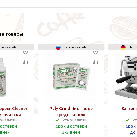
ие товары
кладе в РФ
На складе в РФ
На ск
opper Cleaner
Puly Grind Чистящее
Sanrem
я очистки
средство для
 в наличии
Есть в наличии
Ест
ля зерен 200
кофемолки
оставки
Срок доставки
Срок
мл
 дней
3-5 дней
до 