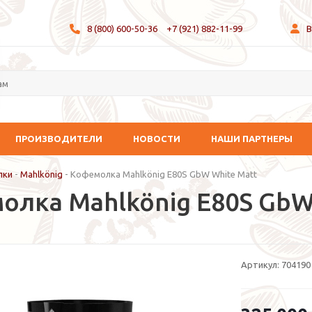
8 (800) 600-50-36
+7 (921) 882-11-99
В
ПРОИЗВОДИТЕЛИ
НОВОСТИ
НАШИ ПАРТНЕРЫ
лки
-
Mahlkönig
-
Кофемолка Mahlkönig E80S GbW White Matt
олка Mahlkönig E80S GbW
Артикул:
704190