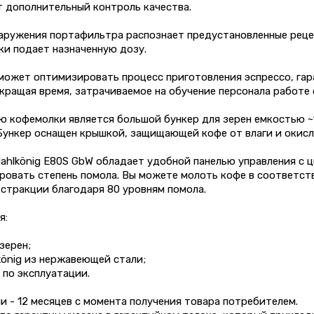
т дополнительный контроль качества.
аружения портафильтра распознает предустановленные реце
ки подает назначенную дозу.
может оптимизировать процесс приготовления эспрессо, гар
кращая время, затрачиваемое на обучение персонала работе
 кофемолки является большой бункер для зерен емкостью ~1
Бункер оснащен крышкой, защищающей кофе от влаги и окисл
ahlkönig E80S GbW обладает удобной панелью управления с 
ировать степень помола. Вы можете молоть кофе в соответс
стракции благодаря 80 уровням помола.
я:
зерен;
könig из нержавеющей стали;
 по эксплуатации.
и - 12 месяцев с момента получения товара потребителем.