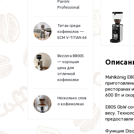
Pavoni
Professional
Титан среди
кофемолок —
ECM V-TITAN 64
Bezzera BB005
Описан
— хорошая
цена для
отличной
Mahlkönig E8
кофемолки
приготовлени
ресторанах и
600 Вт и ско
Несколько слов
о кофемолках
E80S GbW со
весу. Технол
предоставля
Функция Disc