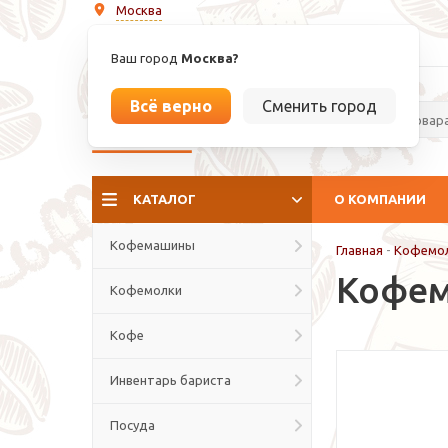
Москва
info@espressoperfetto.ru
Ваш город
Москва?
Всё верно
Сменить город
La culture del caffé
КАТАЛОГ
О КОМПАНИИ
Кофемашины
Главная
-
Кофемо
Кофем
Кофемолки
Кофе
Инвентарь бариста
Посуда