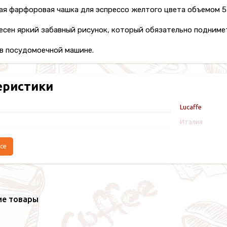
я фарфоровая чашка для эспрессо желтого цвета объемом 55
есен яркий забавный рисунок, который обязательно поднимет 
в посудомоечной машине.
еристики
Lucaffe
Италия
се
ие товары