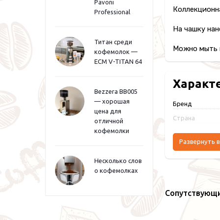
Pavoni
Коллекционна
Professional
На чашку нан
Титан среди
Можно мыть 
кофемолок —
ECM V-TITAN 64
Характ
Bezzera BB005
— хорошая
Бренд
цена для
Страна
отличной
кофемолки
Развернуть в
Несколько слов
о кофемолках
Сопутствующ