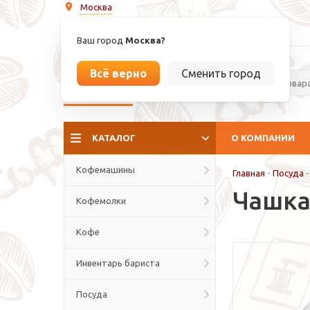
Москва
info@espressoperfetto.ru
Ваш город
Москва?
Всё верно
Сменить город
La culture del caffé
КАТАЛОГ
О КОМПАНИИ
Кофемашины
Главная
-
Посуда
Чашка
Кофемолки
Кофе
Инвентарь бариста
Посуда