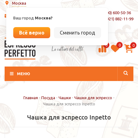
Москва
8 (800) 600-50-36
info@espressoperfetto.ru
Ваш город
Москва?
+7 (921) 882-11-99
Вход / Регистрация
Всё верно
Сменить город
0
0
0
La culture del caffé
МЕНЮ
Главная
-
Посуда
-
Чашки
-
Чашки для эспрессо
-
Чашка для эспрессо Inpetto
Чашка для эспрессо Inpetto