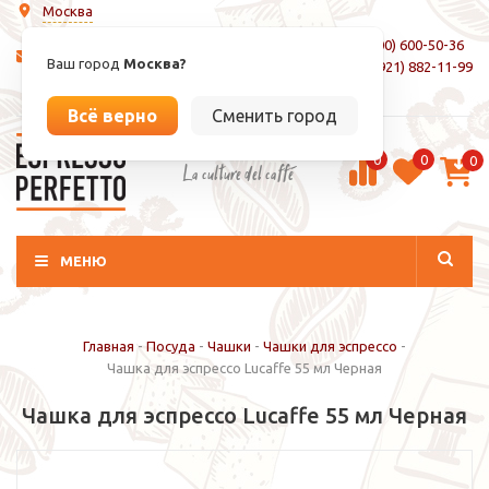
Москва
8 (800) 600-50-36
info@espressoperfetto.ru
Ваш город
Москва?
+7 (921) 882-11-99
Вход / Регистрация
Всё верно
Сменить город
0
0
0
La culture del caffé
МЕНЮ
Главная
-
Посуда
-
Чашки
-
Чашки для эспрессо
-
Чашка для эспрессо Lucaffe 55 мл Черная
Чашка для эспрессо Lucaffe 55 мл Черная