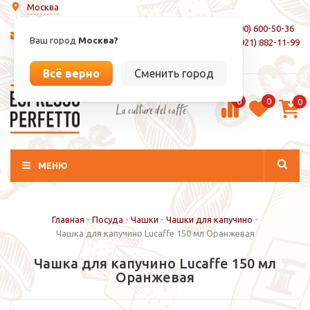
Москва
8 (800) 600-50-36
info@espressoperfetto.ru
Ваш город
Москва?
+7 (921) 882-11-99
Вход / Регистрация
Всё верно
Сменить город
0
0
0
La culture del caffé
МЕНЮ
Главная
-
Посуда
-
Чашки
-
Чашки для капучино
-
Чашка для капучино Lucaffe 150 мл Оранжевая
Чашка для капучино Lucaffe 150 мл
Оранжевая