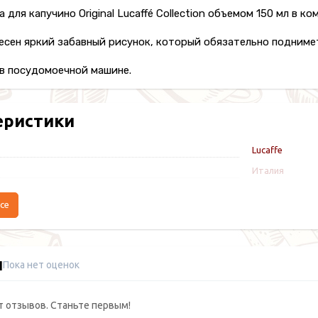
 для капучино Original Lucaffé Collection объемом 150 мл в к
есен яркий забавный рисунок, который обязательно поднимет 
в посудомоечной машине.
еристики
Lucaffe
Италия
се
ы
Пока нет оценок
т отзывов. Станьте первым!