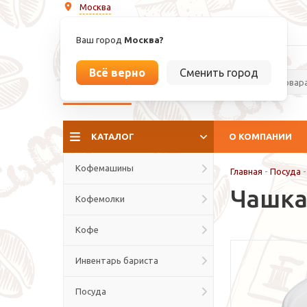
Москва
info@espressoperfetto.ru
Ваш город
Москва?
Всё верно
Сменить город
La culture del caffé
КАТАЛОГ
О КОМПАНИИ
Кофемашины
Главная
-
Посуда
Чашка
Кофемолки
Кофе
Инвентарь бариста
Посуда