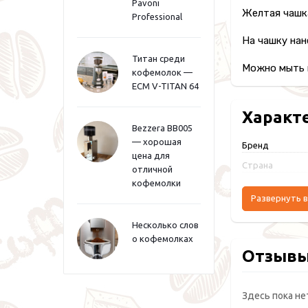
Pavoni
Желтая чашка
Professional
На чашку нан
Титан среди
Можно мыть 
кофемолок —
ECM V-TITAN 64
Характ
Bezzera BB005
— хорошая
Бренд
цена для
Страна
отличной
кофемолки
Развернуть в
Несколько слов
о кофемолках
Отзыв
Здесь пока не