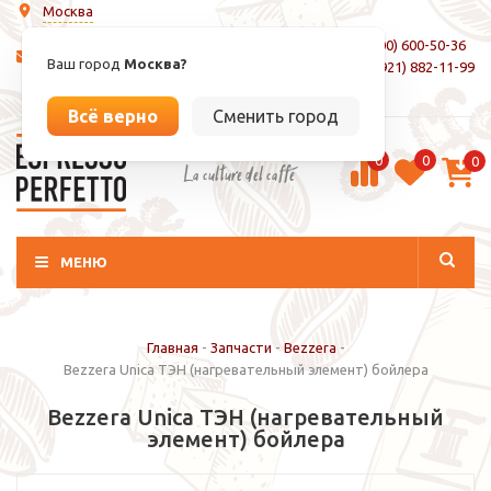
Москва
8 (800) 600-50-36
info@espressoperfetto.ru
Ваш город
Москва?
+7 (921) 882-11-99
Вход / Регистрация
Всё верно
Сменить город
0
0
0
La culture del caffé
МЕНЮ
Главная
-
Запчасти
-
Bezzera
-
Bezzera Unica ТЭН (нагревательный элемент) бойлера
Bezzera Unica ТЭН (нагревательный
элемент) бойлера