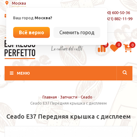
Москва
8 (800) 600-50-36
info@espressoperfetto.ru
Ваш город
Москва?
+7 (921) 882-11-99
Вход / Регистрация
Всё верно
Сменить город
0
0
0
La culture del caffé
МЕНЮ
Главная
-
Запчасти
-
Ceado
-
Ceado E37 Передняя крышка с дисплеем
Ceado E37 Передняя крышка с дисплеем