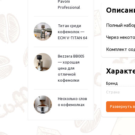
Pavoni
Professional
Описан
Полный набо
Титан среди
кофемолок —
Через некото
ECM V-TITAN 64
Комплект со
Bezzera BB005
— хорошая
цена для
Характ
отличной
кофемолки
Бренд
Страна
Несколько слов
о кофемолках
Развернуть в