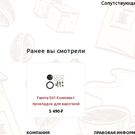
Сопутствующ
Ранее вы смотрели
Faema E61 Комплект
прокладок для варочной
группы
5 490 ₽
КОМПАНИЯ
ПРАВОВАЯ ИНФОР