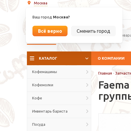
Москва
info@espressoperfetto.ru
Ваш город
Москва?
Всё верно
Сменить город
La culture del caffé
КАТАЛОГ
О КОМПАНИИ
Кофемашины
Главная
-
Запчаст
Faema
Кофемолки
групп
Кофе
Инвентарь бариста
Посуда