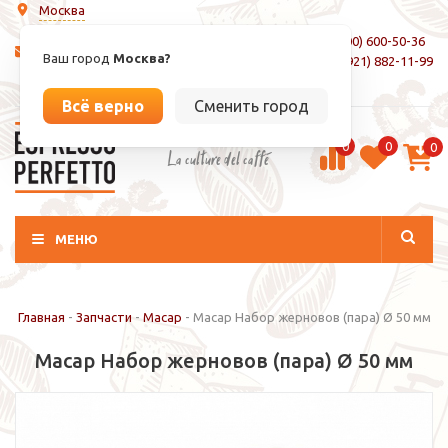
Москва
8 (800) 600-50-36
info@espressoperfetto.ru
Ваш город
Москва?
+7 (921) 882-11-99
Вход / Регистрация
Всё верно
Сменить город
0
0
0
La culture del caffé
МЕНЮ
Главная
-
Запчасти
-
Macap
-
Macap Набор жерновов (пара) Ø 50 мм
Macap Набор жерновов (пара) Ø 50 мм