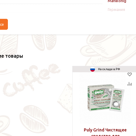
Mahlkönig
Германия
се
ие товары
На складе в РФ
Puly Grind Чистящее