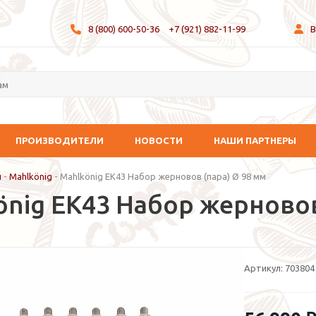
8 (800) 600-50-36
+7 (921) 882-11-99
В
ПРОИЗВОДИТЕЛИ
НОВОСТИ
НАШИ ПАРТНЕРЫ
и
-
Mahlkönig
-
Mahlkönig EK43 Набор жерновов (пара) Ø 98 мм
önig EK43 Набор жерновов
Артикул:
703804