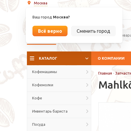
Москва
info@espressoperfetto.ru
Ваш город
Москва?
Всё верно
Сменить город
La culture del caffé
КАТАЛОГ
О КОМПАНИИ
Кофемашины
Главная
-
Запчаст
Mahlk
Кофемолки
Кофе
Инвентарь бариста
Посуда