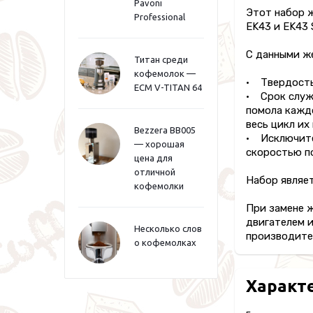
Pavoni
Этот набор ж
Professional
EK43 и EK43 
С данными же
Титан среди
кофемолок —
• Твердость:
ECM V-TITAN 64
• Срок служб
помола кажд
весь цикл их
Bezzera BB005
• Исключите
— хорошая
скоростью по
цена для
отличной
Набор являет
кофемолки
При замене ж
двигателем 
Несколько слов
производите
о кофемолках
Характ