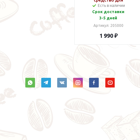
средство для
Есть в наличии
кофемолки
Срок доставки
3-5 дней
Артикул: 205000
1 990 ₽