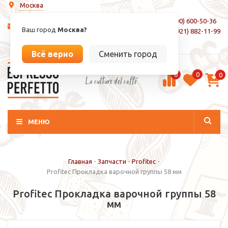
Москва
8 (800) 600-50-36
info@espressoperfetto.ru
Ваш город
Москва?
+7 (921) 882-11-99
Вход / Регистрация
Всё верно
Сменить город
0
0
0
La culture del caffé
МЕНЮ
Главная
-
Запчасти
-
Profitec
-
Profitec Прокладка варочной группы 58 мм
Profitec Прокладка варочной группы 58
мм