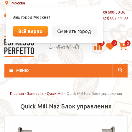
Москва
8 (800) 600-50-36
info@espressoperfetto.ru
Ваш город
Москва?
+7 (921) 882-11-99
Вход / Регистрация
Всё верно
Сменить город
0
0
0
La culture del caffé
МЕНЮ
Главная
-
Запчасти
-
Quick Mill
-
Quick Mill Naz Блок управления
Quick Mill Naz Блок управления