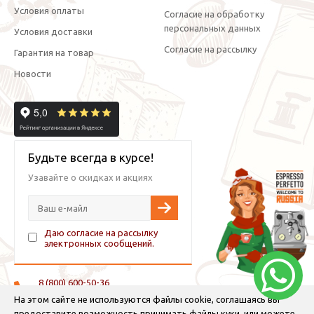
Условия оплаты
Согласие на обработку
персональных данных
Условия доставки
Согласие на рассылку
Гарантия на товар
Новости
Будьте всегда в курсе!
Узавайте о скидках и акциях
Даю согласие на рассылку
электронных сообщений.
8 (800) 600-50-36
+7 (921) 882-11-99 (WhatsApp, Viber, Telegram)
На этом сайте не используются файлы cookie, соглашаясь вы
предоставите возможность принимать файлы куки, или можете