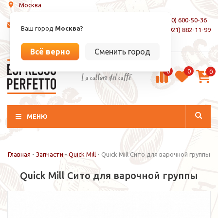
Москва
8 (800) 600-50-36
info@espressoperfetto.ru
Ваш город
Москва?
+7 (921) 882-11-99
Вход / Регистрация
Всё верно
Сменить город
0
0
0
La culture del caffé
МЕНЮ
Главная
-
Запчасти
-
Quick Mill
-
Quick Mill Сито для варочной группы
Quick Mill Сито для варочной группы