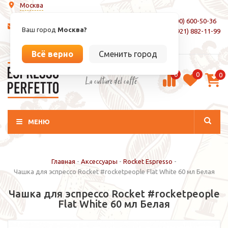
Москва
8 (800) 600-50-36
info@espressoperfetto.ru
Ваш город
Москва?
+7 (921) 882-11-99
Вход / Регистрация
Всё верно
Сменить город
0
0
0
La culture del caffé
МЕНЮ
Главная
-
Аксессуары
-
Rocket Espresso
-
Чашка для эспрессо Rocket #rocketpeople Flat White 60 мл Белая
Чашка для эспрессо Rocket #rocketpeople
Flat White 60 мл Белая