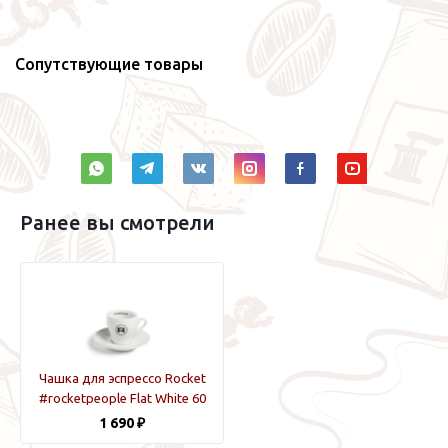
Сопутствующие товары
Ранее вы смотрели
Чашка для эспрессо Rocket
#rocketpeople Flat White 60
мл Белая
1 690 ₽