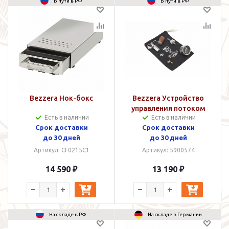
В пути в РФ
В пути в РФ
Bezzera Нок-бокс
Bezzera Устройство
управления потоком
Есть в наличии
Есть в наличии
Деревянная ручка
Срок доставки
Срок доставки
до 30 дней
до 30 дней
Артикул: CF0215C1
Артикул: 5900574
14 590 ₽
13 190 ₽
На складе в РФ
На складе в Германии