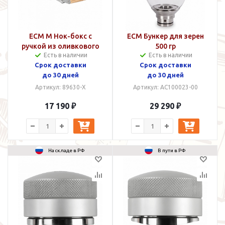
ECM M Нок-бокс с
ECM Бункер для зерен
ручкой из оливкового
500 гр
Есть в наличии
Есть в наличии
дерева
Срок доставки
Срок доставки
до 30 дней
до 30 дней
Артикул: 89630-X
Артикул: AC100023-00
17 190 ₽
29 290 ₽
На складе в РФ
В пути в РФ