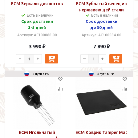
ECM Зеркало для шотов
ECM Зубчатый венец из
нержавеющей стали
Есть в наличии
Есть в наличии
для 64 серии
Срок доставки
Срок доставки
3-5 дней
до 30 дней
Артикул: AC100068-00
Артикул: AC100084-00
3 990 ₽
7 890 ₽
В пути в РФ
В пути в РФ
ECM Игольчатый
ECM Коврик Tamper Mat