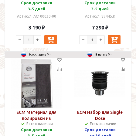
Срок доставки
Срок доставки
3-5 дней
3-5 дней
Артикул: AC100030-00
Артикул: 89445.K
3 190 ₽
7 290 ₽
На складе в РФ
В пути в РФ
ECM Материал для
ECM Набор для Single
полировки из
Dose
Есть в наличии
Есть в наличии
микрофибры
Срок доставки
Срок доставки
3-5 дней
до 30 дней