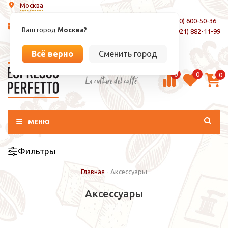
Москва
8 (800) 600-50-36
info@espressoperfetto.ru
Ваш город
Москва?
+7 (921) 882-11-99
Вход / Регистрация
Всё верно
Сменить город
0
0
0
La culture del caffé
МЕНЮ
Фильтры
Главная
-
Аксессуары
Аксессуары