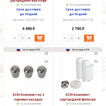
распределитель кофе
Есть в наличии
Есть в наличии
WDT Tool
Срок доставки
Срок доставки
до 30 дней
до 30 дней
Артикул: ZA100027-00
Артикул: AC100013-00
4 490 ₽
2 790 ₽
На складе в РФ
На складе в РФ
ECM Комплект из 3
ECM Комплект
паровых насадок
картриджей фильтра
Есть в наличии
Есть в наличии
воды