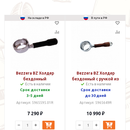
На складе в РФ
В пути в РФ
Bezzera BZ Холдер
Bezzera BZ Холдер
бездонный
бездонный с ручкой из
Есть в наличии
Есть в наличии
дерева
Срок доставки
Срок доставки
3-5 дней
до 30 дней
Артикул: 5965595.01R
Артикул: 5965649R
7 290 ₽
10 990 ₽