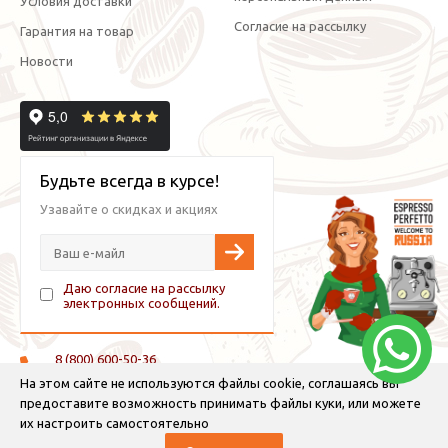
Условия доставки
Согласие на рассылку
Гарантия на товар
Новости
Будьте всегда в курсе!
Узавайте о скидках и акциях
Даю согласие на рассылку
электронных сообщений.
8 (800) 600-50-36
+7 (921) 882-11-99 (WhatsApp, Viber, Telegram)
На этом сайте не используются файлы cookie, соглашаясь вы
предоставите возможность принимать файлы куки, или можете
info@espressoperfetto.ru
их настроить самостоятельно