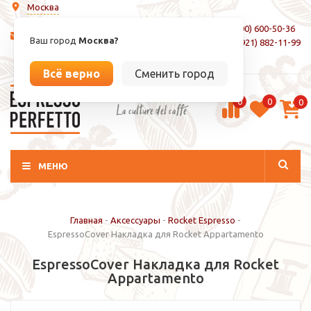
Москва
8 (800) 600-50-36
info@espressoperfetto.ru
Ваш город
Москва?
+7 (921) 882-11-99
Вход / Регистрация
Всё верно
Сменить город
0
0
0
La culture del caffé
МЕНЮ
Главная
-
Аксессуары
-
Rocket Espresso
-
EspressoCover Накладка для Rocket Appartamento
EspressoCover Накладка для Rocket
Appartamento