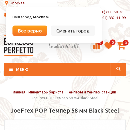
Москва
8 (800) 600-50-36
info@espressoperfetto.ru
Ваш город
Москва?
+7 (921) 882-11-99
Вход / Регистрация
Всё верно
Сменить город
0
0
0
La culture del caffé
МЕНЮ
Главная
-
Инвентарь бариста
-
Темперы и темпер-станции
-
JoeFrex POP Темпер 58 мм Black Steel
JoeFrex POP Темпер 58 мм Black Steel