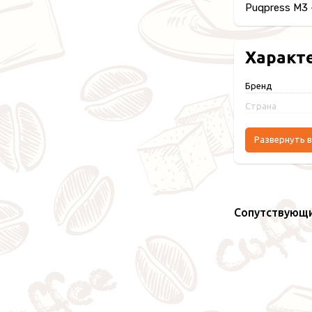
Puqpress M3 
Характ
Бренд
Страна
Развернуть в
Сопутствующ