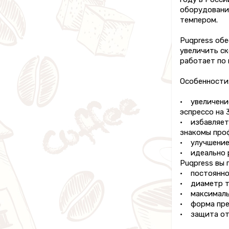
оборудовани
темпером.
Puqpress об
увеличить ск
работает по 
Особенности
• увеличени
эспрессо на 
• избавляет 
знакомы про
• улучшение 
• идеально 
Puqpress вы
• постоянное
• диаметр те
• максимальн
• форма прес
• защита от 