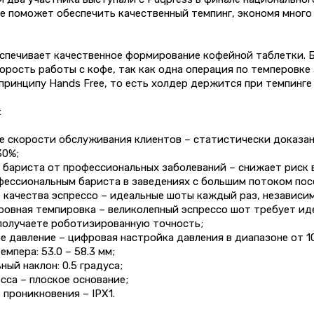
е поможет обеспечить качественный темпинг, экономя много
еспечивает качественное формирование кофейной таблетки. 
орость работы с кофе, так как одна операция по темперовке 
принципу Hands Free, то есть холдер держится при темпинге
:
е скорости обслуживания клиентов – статистически доказан
30%;
бариста от профессиональных заболеваний – снижает риск в
фессиональным бариста в заведениях с большим потоком пос
качества эспрессо – идеальные шоты каждый раз, независимо
ровная темпировка – великолепный эспрессо шот требует ид
 получаете роботизированную точность;
 давление – цифровая настройка давления в диапазоне от 10 
мпера: 53.0 – 58.3 мм;
ый наклон: 0.5 градуса;
са – плоское основание;
проникновения – IPX1.