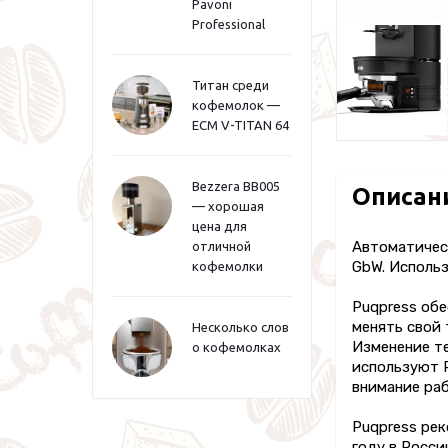
Pavoni
Professional
Титан среди
кофемолок —
ECM V-TITAN 64
Bezzera BB005
Описан
— хорошая
цена для
Автоматическ
отличной
GbW. Использ
кофемолки
Puqpress обе
менять свой 
Несколько слов
Изменение те
о кофемолках
используют P
внимание раб
Puqpress рек
году в Росси