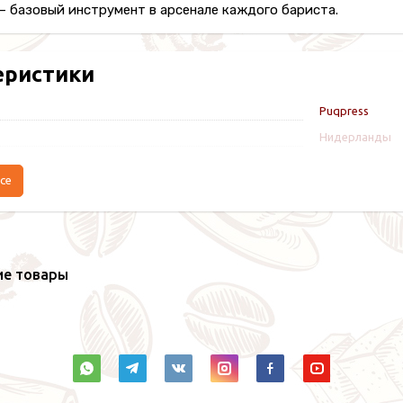
– базовый инструмент в арсенале каждого бариста.
еристики
Puqpress
Нидерланды
се
ие товары