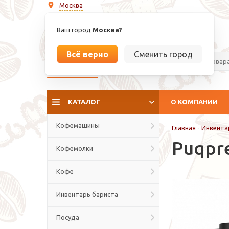
Москва
info@espressoperfetto.ru
Ваш город
Москва?
Всё верно
Сменить город
La culture del caffé
КАТАЛОГ
О КОМПАНИИ
Кофемашины
Главная
-
Инвента
Puqpr
Кофемолки
Кофе
Инвентарь бариста
Посуда