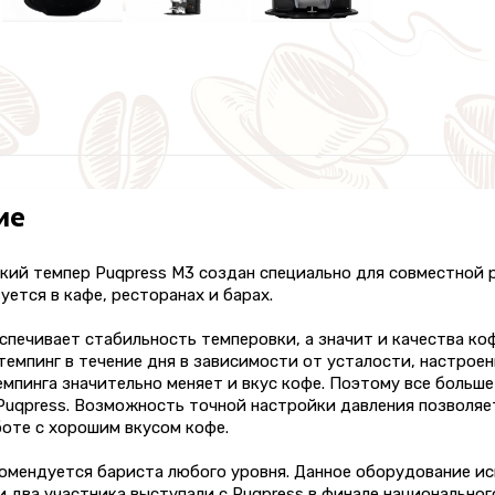
ие
ий темпер Puqpress M3 создан специально для совместной р
уется в кафе, ресторанах и барах.
спечивает стабильность темперовки, а значит и качества к
темпинг в течение дня в зависимости от усталости, настроен
мпинга значительно меняет и вкус кофе. Поэтому все больш
uqpress. Возможность точной настройки давления позволяет
оте с хорошим вкусом кофе.
омендуется бариста любого уровня. Данное оборудование ис
и два участника выступали с Puqpress в финале национальн