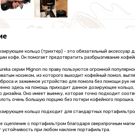
ие
зирующее кольцо (трихтер) - это обязательный аксессуар д
ии кофе. Он помогает предотвратить разбрызгивание кофейн
ureka серии Mignon по праву пользуются огромной популярн
оватым носиком, из которого выходит кофейный помол, выгля
ыброса и зажимное устройство для помола без помощи рук н
менно здесь на помощь приходит данное дозирующее кольцо
 дизайна. Оно имеет выемку, которая точно подходит соотв
олоть очень большую порцию без потери кофейного порошка.
озирующее кольцо подходит для стандартных портафильтров 
е сцепление с портафильтром благодаря сверхпрочным магни
т устойчивость при любом наклоне портафильтра.