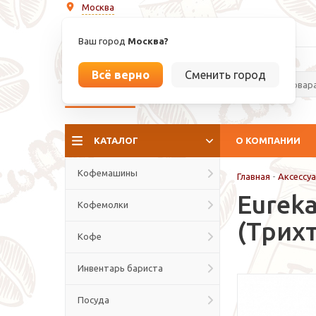
Москва
info@espressoperfetto.ru
Ваш город
Москва?
Всё верно
Сменить город
La culture del caffé
КАТАЛОГ
О КОМПАНИИ
Кофемашины
Главная
-
Аксессу
Eurek
Кофемолки
(Трих
Кофе
Инвентарь бариста
Посуда