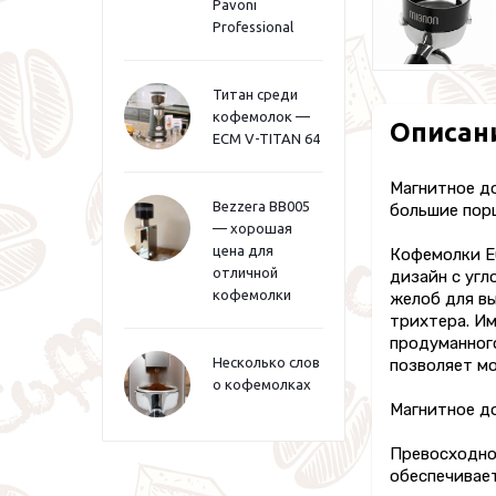
Pavoni
Professional
Титан среди
кофемолок —
Описан
ECM V-TITAN 64
Магнитное до
Bezzera BB005
большие порц
— хорошая
цена для
Кофемолки E
отличной
дизайн с угл
кофемолки
желоб для в
трихтера. И
продуманного
Несколько слов
позволяет м
о кофемолках
Магнитное д
Превосходно
обеспечивае