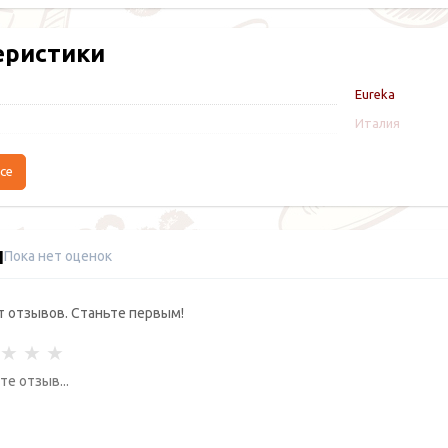
еристики
Eureka
Италия
се
ы
Пока нет оценок
т отзывов. Станьте первым!