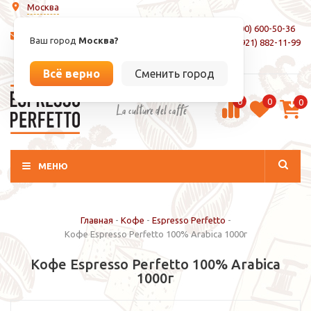
Москва
8 (800) 600-50-36
info@espressoperfetto.ru
Ваш город
Москва?
+7 (921) 882-11-99
Вход / Регистрация
Всё верно
Сменить город
0
0
0
La culture del caffé
МЕНЮ
Главная
-
Кофе
-
Espresso Perfetto
-
Кофе Espresso Perfetto 100% Arabica 1000г
Кофе Espresso Perfetto 100% Arabica
1000г