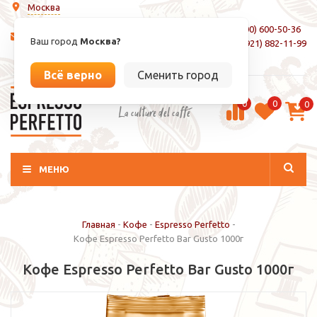
Москва
8 (800) 600-50-36
info@espressoperfetto.ru
Ваш город
Москва?
+7 (921) 882-11-99
Вход / Регистрация
Всё верно
Сменить город
0
0
0
La culture del caffé
МЕНЮ
Главная
-
Кофе
-
Espresso Perfetto
-
Кофе Espresso Perfetto Bar Gusto 1000г
Кофе Espresso Perfetto Bar Gusto 1000г