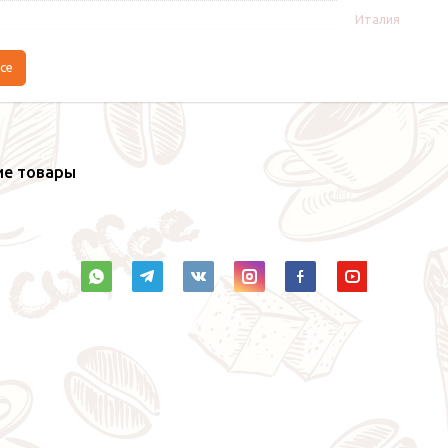
Италия
се
ие товары