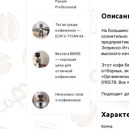
Pavoni
Professional
Описан
Титан среди
На большинс
кофемолок —
сознательно
ECM V-TITAN 64
предприятию
Эспрессо Ита
высокого кач
Bezzera BB005
— хорошая
Этот кофе бе
цена для
отборных, э
отличной
«Органически
кофемолки
01057B. Все 
Подходит для
Несколько слов
о кофемолках
Характ
Бренд