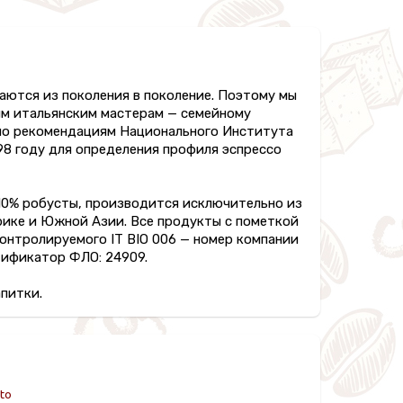
ются из поколения в поколение. Поэтому мы
ым итальянским мастерам — семейному
но рекомендациям Национального Института
998 году для определения профиля эспрессо
 10% робусты, производится исключительно из
рике и Южной Азии. Все продукты с пометкой
онтролируемого IT BIO 006 — номер компании
тификатор ФЛО: 24909.
апитки.
tto