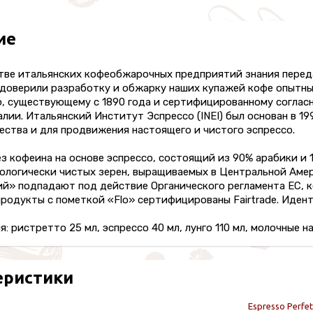
ие
тве итальянских кофеобжарочных предприятий знания переда
 доверили разработку и обжарку наших купажей кофе опытн
, существующему с 1890 года и сертифицированному соглас
лии. Итальянский Институт Эспрессо (INEI) был основан в 1
ества и для продвижения настоящего и чистого эспрессо.
з кофеина на основе эспрессо, состоящий из 90% арабики и
кологически чистых зерен, выращиваемых в Центральной Аме
й» подпадают под действие Органического регламента ЕС, к
продукты с пометкой «Flo» сертифицированы Fairtrade. Иден
: ристретто 25 мл, эспрессо 40 мл, лунго 110 мл, молочные н
еристики
Espresso Perfe