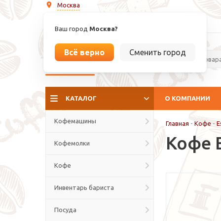
Москва
info@espressoperfetto.ru
Ваш город
Москва?
Всё верно
Сменить город
La culture del caffé
КАТАЛОГ
О КОМПАНИИ
Кофемашины
Главная
-
Кофе
-
E
Кофе E
Кофемолки
Кофе
Инвентарь бариста
Посуда