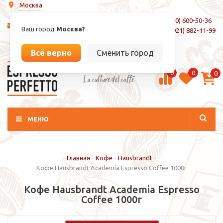
Москва
8 (800) 600-50-36
info@espressoperfetto.ru
Ваш город
Москва?
+7 (921) 882-11-99
Вход / Регистрация
Всё верно
Сменить город
0
0
0
La culture del caffé
МЕНЮ
Главная
-
Кофе
-
Hausbrandt
-
Кофе Hausbrandt Academia Espresso Coffee 1000г
Кофе Hausbrandt Academia Espresso
Coffee 1000г