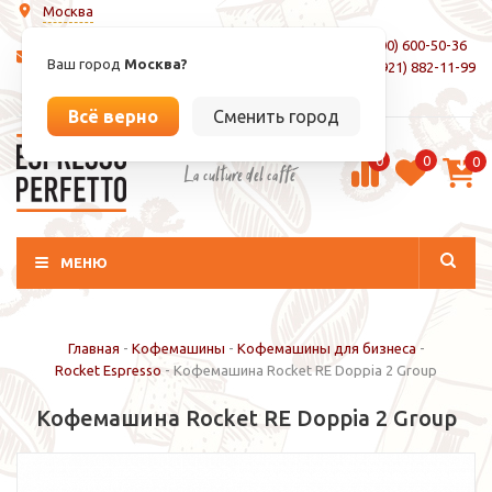
Москва
8 (800) 600-50-36
info@espressoperfetto.ru
Ваш город
Москва?
+7 (921) 882-11-99
Вход / Регистрация
Всё верно
Сменить город
0
0
0
La culture del caffé
МЕНЮ
Главная
-
Кофемашины
-
Кофемашины для бизнеса
-
Rocket Espresso
-
Кофемашина Rocket RE Doppia 2 Group
Кофемашина Rocket RE Doppia 2 Group