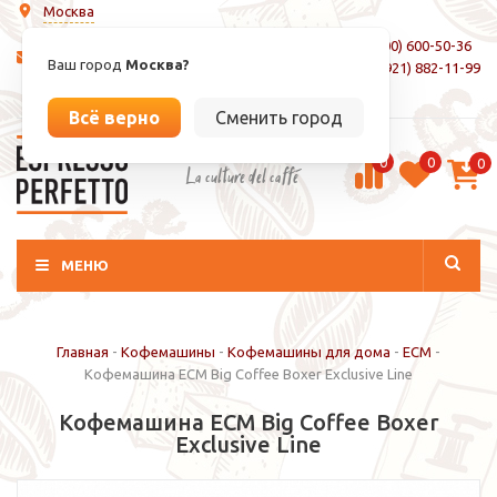
Москва
8 (800) 600-50-36
info@espressoperfetto.ru
Ваш город
Москва?
+7 (921) 882-11-99
Вход / Регистрация
Всё верно
Сменить город
0
0
0
La culture del caffé
МЕНЮ
Главная
-
Кофемашины
-
Кофемашины для дома
-
ECM
-
Кофемашина ECM Big Coffee Boxer Exclusive Line
Кофемашина ECM Big Coffee Boxer
Exclusive Line