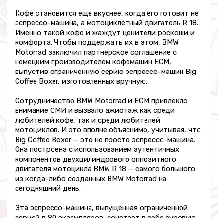
Кофе становится еще вкуснее, когда его готовит не
эспрессо-машина, а мотоциклетный двигатель R 18.
Именно такой кофе и жаждут ценители роскоши и
комфорта. Чтобы поддержать их в этом, BMW
Motorrad заключил партнерское соглашение с
немецким производителем кофемашин ECM,
выпустив ограниченную серию эспрессо-машин Big
Coffee Boxer, изготовленных вручную.
Сотрудничество BMW Motorrad и ECM привлекло
внимание СМИ и вызвало ажиотаж как среди
любителей кофе, так и среди любителей
мотоциклов. И это вполне объяснимо, учитывая, что
Big Coffee Boxer — это не просто эспрессо-машина.
Она построена с использованием аутентичных
компонентов двухцилиндрового оппозитного
двигателя мотоцикла BMW R 18 — самого большого
из когда-либо созданных BMW Motorrad на
сегодняшний день.
Эта эспрессо-машина, выпущенная ограниченной
серией в 80 экземпляров, сочетает в себе суровую