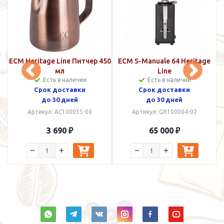
e
ECM Heritage Line Питчер 450
ECM S-Manuale 64 Heritage
мл
Line
Есть в наличии
Есть в наличии
Срок доставки
Срок доставки
до 30 дней
до 30 дней
Артикул: AC100035-00
Артикул: GR100004-02
3 690 ₽
65 000 ₽