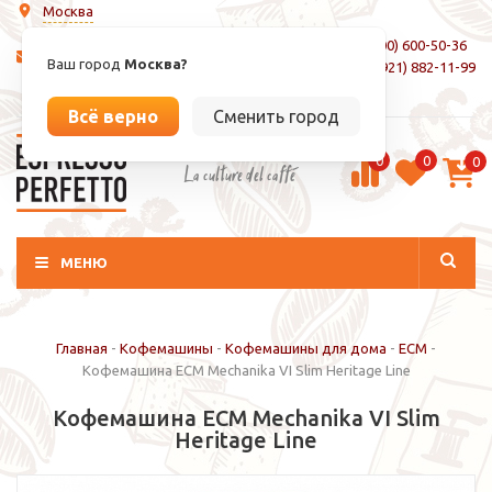
Москва
8 (800) 600-50-36
info@espressoperfetto.ru
Ваш город
Москва?
+7 (921) 882-11-99
Вход / Регистрация
Всё верно
Сменить город
0
0
0
La culture del caffé
МЕНЮ
Главная
-
Кофемашины
-
Кофемашины для дома
-
ECM
-
Кофемашина ECM Mechanika VI Slim Heritage Line
Кофемашина ECM Mechanika VI Slim
Heritage Line