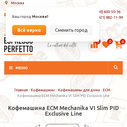
Москва
8 (800) 600-50-36
info@espressoperfetto.ru
Ваш город
Москва?
+7 (921) 882-11-99
Вход / Регистрация
Всё верно
Сменить город
0
0
0
La culture del caffé
МЕНЮ
Главная
-
Кофемашины
-
Кофемашины для дома
-
ECM
-
Кофемашина ECM Mechanika VI Slim PID Exclusive Line
Кофемашина ECM Mechanika VI Slim PID
Exclusive Line