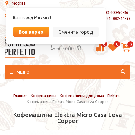
Москва
8 (800) 600-50-36
info@espressoperfetto.ru
Ваш город
Москва?
+7 (921) 882-11-99
Вход / Регистрация
Всё верно
Сменить город
0
0
0
La culture del caffé
МЕНЮ
Главная
-
Кофемашины
-
Кофемашины для дома
-
Elektra
-
Кофемашина Elektra Micro Casa Leva Copper
Кофемашина Elektra Micro Casa Leva
Copper