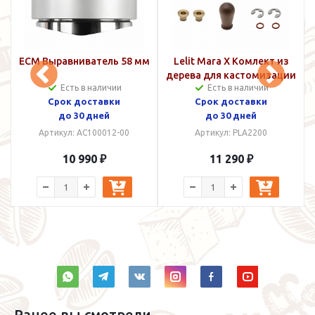
k
ECM Выравниватель 58 мм
Lelit Mara X Комлект из
дерева для кастомизации
Есть в наличии
Есть в наличии
Срок доставки
Срок доставки
до 30 дней
до 30 дней
Артикул: AC100012-00
Артикул: PLA2200
10 990 ₽
11 290 ₽
Ранее вы смотрели