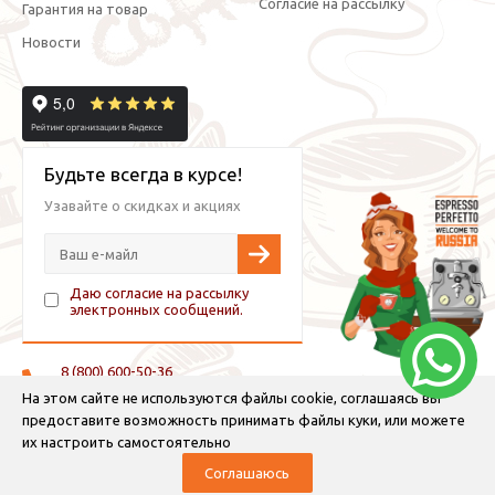
Согласие на рассылку
Гарантия на товар
Новости
Будьте всегда в курсе!
Узавайте о скидках и акциях
Даю согласие на рассылку
электронных сообщений.
8 (800) 600-50-36
+7 (921) 882-11-99 (WhatsApp, Viber, Telegram)
На этом сайте не используются файлы cookie, соглашаясь вы
предоставите возможность принимать файлы куки, или можете
info@espressoperfetto.ru
их настроить самостоятельно
Соглашаюсь
© 2026 Espresso Perfetto — кофейное оборудование и кофе