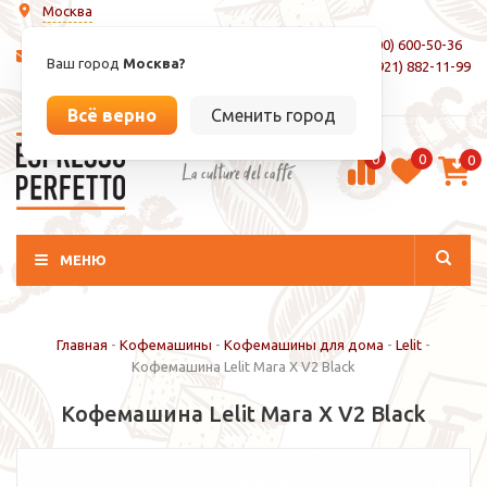
Москва
8 (800) 600-50-36
info@espressoperfetto.ru
Ваш город
Москва?
+7 (921) 882-11-99
Вход / Регистрация
Всё верно
Сменить город
0
0
0
La culture del caffé
МЕНЮ
Главная
-
Кофемашины
-
Кофемашины для дома
-
Lelit
-
Кофемашина Lelit Mara X V2 Black
Кофемашина Lelit Mara X V2 Black