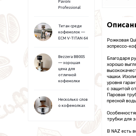
Pavoni
Professional
Описан
Титан среди
кофемолок —
ECM V-TITAN 64
Рожковая Qui
эспрессо-ко
Bezzera BB005
Благодаря ру
— хорошая
хорошо выгл
цена для
высококачес
отличной
чашки. Изоли
кофемолки
уровня гаран
с защитой от
Паровая труб
Несколько слов
пресной вод
о кофемолках
Особенностя
трубки для з
В NAZ есть в