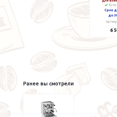
для взв
Есть
порта
Срок д
до 3
Артику
6 5
Ранее вы смотрели