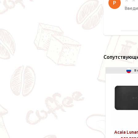
Р
Сопутствующ
В 
Acaia Luna