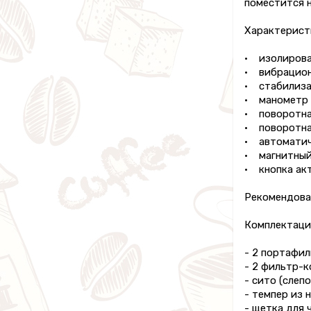
поместится н
Характерист
• изолирова
• вибрацион
• стабилизат
• манометр 
• поворотна
• поворотна
• автоматич
• магнитный
• кнопка ак
Рекомендован
Комплектаци
- 2 портафил
- 2 фильтр-к
- сито (слепо
- темпер из 
- щетка для 