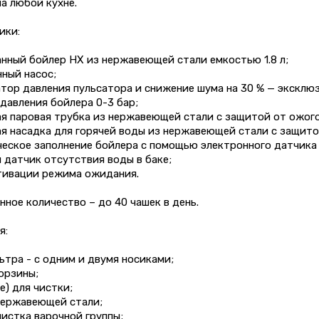
а любой кухне.
ики:
нный бойлер HX из нержавеющей стали емкостью 1.8 л;
ный насос;
ор давления пульсатора и снижение шума на 30 % — эксклюзив
давления бойлера 0-3 бар;
я паровая трубка из нержавеющей стали с защитой от ожого
я насадка для горячей воды из нержавеющей стали с защито
еское заполнение бойлера с помощью электронного датчика 
 датчик отсутствия воды в баке;
тивации режима ожидания.
ное количество – до 40 чашек в день.
я:
ьтра - с одним и двумя носиками;
орзины;
е) для чистки;
нержавеющей стали;
чистка варочной группы;