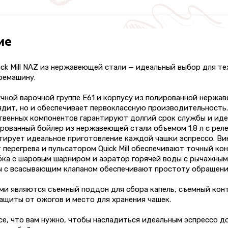
ие
ck Mill NAZ из нержавеющей стали — идеальный выбор для те
фемашину.
чной варочной группе E61 и корпусу из полированной нержав
ядит, но и обеспечивает первоклассную производительность
твенных компонентов гарантируют долгий срок службы и иде
рованный бойлер из нержавеющей стали объемом 1.8 л с рел
тирует идеальное приготовление каждой чашки эспрессо. Ви
 перегрева и пульсатором Quick Mill обеспечивают точный к
ка с шаровым шарниром и аэратор горячей воды с рычажными
ы с всасывающим клапаном обеспечивают простоту обращения
ми являются съемный поддон для сбора капель, съемный кон
ащиты от ожогов и место для хранения чашек.
се, что вам нужно, чтобы насладиться идеальным эспрессо д