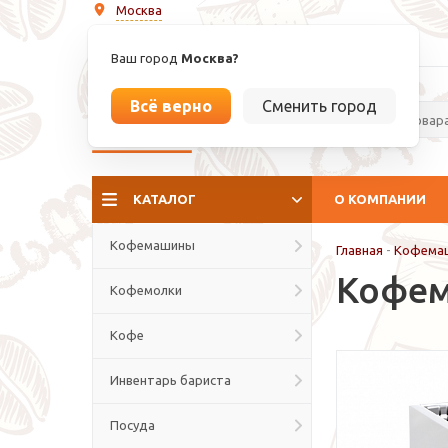
Москва
info@espressoperfetto.ru
Ваш город
Москва?
Всё верно
Сменить город
La culture del caffé
КАТАЛОГ
О КОМПАНИИ
Кофемашины
Главная
-
Кофема
Кофема
Кофемолки
Кофе
Инвентарь бариста
Посуда