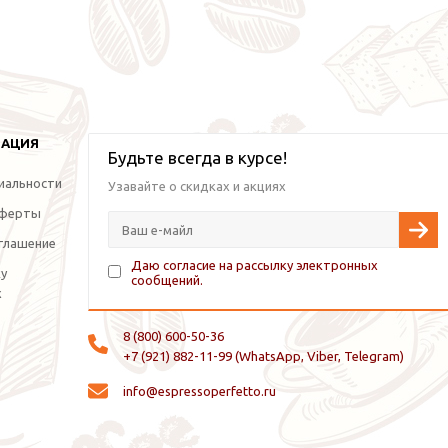
МАЦИЯ
Будьте всегда в курсе!
иальности
Узавайте о скидках и акциях
оферты
глашение
Даю согласие на рассылку электронных
ку
сообщений.
х
8 (800) 600-50-36
+7 (921) 882-11-99 (WhatsApp, Viber, Telegram)
info@espressoperfetto.ru