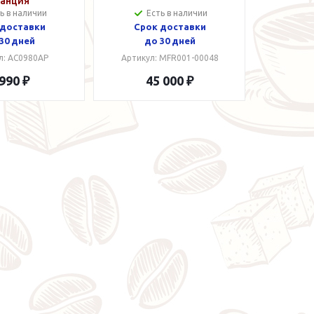
танция
ь в наличии
Есть в наличии
 доставки
Срок доставки
30 дней
до 30 дней
л: AC0980AP
Артикул: MFR001-00048
 990 ₽
45 000 ₽