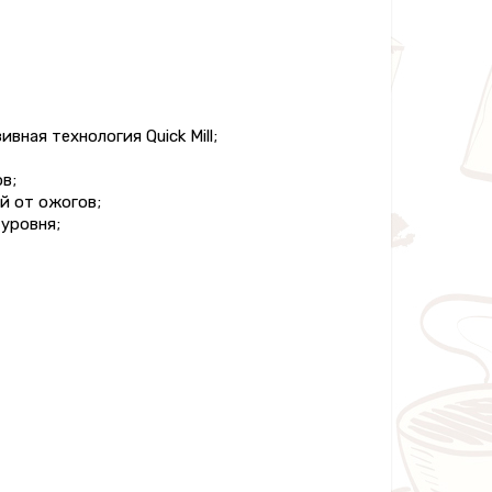
ная технология Quick Mill;
в;
й от ожогов;
уровня;