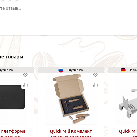
ие товары
пути в РФ
В пути в РФ
На ск
r платформа
Quick Mill Комплект
Quick Mi