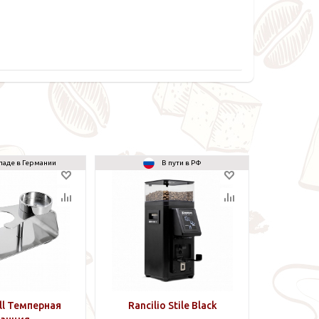
ладе в Германии
В пути в РФ
ll Темперная
Rancilio Stile Black