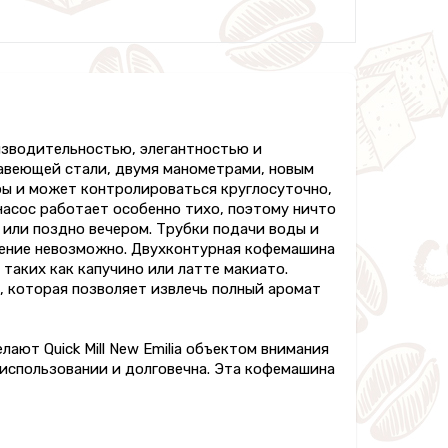
оизводительностью, элегантностью и
авеющей стали, двумя манометрами, новым
ы и может контролироваться круглосуточно,
асос работает особенно тихо, поэтому ничто
или поздно вечером. Трубки подачи воды и
рение невозможно. Двухконтурная кофемашина
таких как капучино или латте макиато.
, которая позволяет извлечь полный аромат
ают Quick Mill New Emilia объектом внимания
 в использовании и долговечна. Эта кофемашина