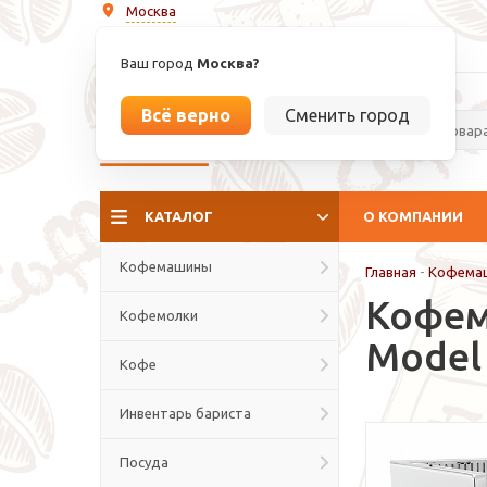
Москва
info@espressoperfetto.ru
Ваш город
Москва?
Всё верно
Сменить город
La culture del caffé
КАТАЛОГ
О КОМПАНИИ
Кофемашины
Главная
-
Кофема
Кофема
Кофемолки
Model
Кофе
Инвентарь бариста
Посуда