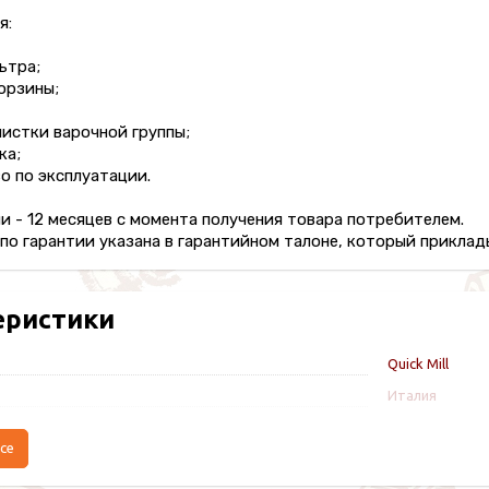
я:
ьтра;
орзины;
чистки варочной группы;
ка;
о по эксплуатации.
и - 12 месяцев с момента получения товара потребителем.
о гарантии указана в гарантийном талоне, который приклады
еристики
Quick Mill
Италия
се