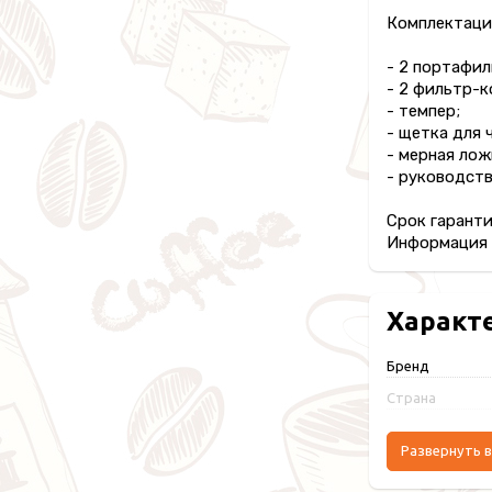
Комплектаци
- 2 портафил
- 2 фильтр-к
- темпер;
- щетка для 
- мерная лож
- руководств
Срок гаранти
Информация п
Характ
Бренд
Страна
Развернуть в