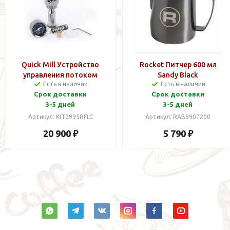
Quick Mill Устройство
Rocket Питчер 600 мл
управления потоком
Sandy Black
Есть в наличии
Есть в наличии
группы Е61
Срок доставки
Срок доставки
3-5 дней
3-5 дней
Артикул: KIT0995RFLC
Артикул: RAB9907200
20 900 ₽
5 790 ₽