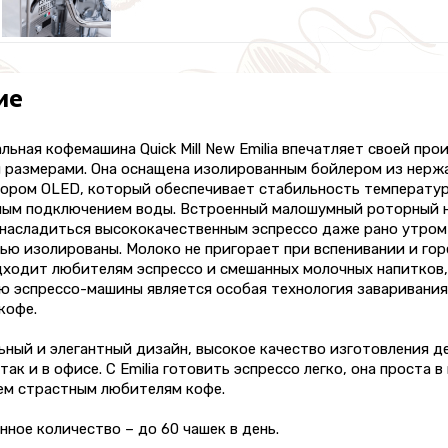
ие
ьная кофемашина Quick Mill New Emilia впечатляет своей пр
 размерами. Она оснащена изолированным бойлером из нерж
ором OLED, который обеспечивает стабильность температур
ным подключением воды. Встроенный малошумный роторный н
насладиться высококачественным эспрессо даже рано утром 
ью изолированы. Молоко не пригорает при вспенивании и го
ходит любителям эспрессо и смешанных молочных напитков, 
ю эспрессо-машины является особая технология заваривания
кофе.
ный и элегантный дизайн, высокое качество изготовления дел
, так и в офисе. С Emilia готовить эспрессо легко, она проста
ем страстным любителям кофе.
ное количество – до 60 чашек в день.