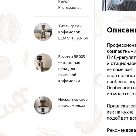
Pavoni
Professional
Титан среди
Описан
кофемолок —
ECM V-TITAN 64
Профессионал
компактными
Bezzera BB005
ПИД-регулят
— хорошая
и стационар
цена для
не помешает 
отличной
пара полност
кофемолки
особенно под
Особенность
из молотого 
Несколько слов
Привлекатель
о кофемолках
как на кухне
подойдет вс
Рекомендован