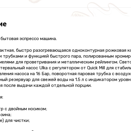
ие
 бытовая эспрессо машина.
пактная, быстро разогревающаяся одноконтурная рожковая к
ми трубками и функцией быстрого пара, полированным хроми
мелями для проветривания и металлическим рейлингом. Свет
тервальный насос Ulka с регулятором от Quick Mill для стаби
ления насоса на 16 Бар, поворотная паровая трубка с возду
ный резервуар для свежей воды на 1.5 л с индикатором уров
я после выдачи каждой отдельной порции.
я:
тр с двойным носиком;
зина;
е) для чистки;