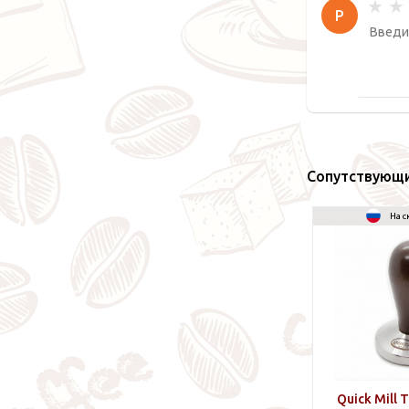
Р
Сопутствующ
На с
Quick Mill 