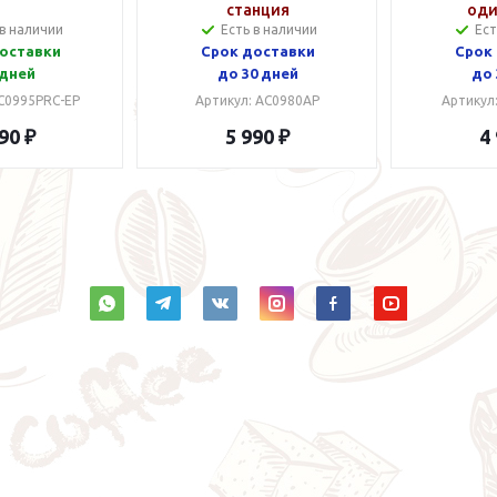
станция
оди
 в наличии
Есть в наличии
Ест
оставки
Срок доставки
Срок
 дней
до 30 дней
до 
C0995PRC-EP
Артикул: AC0980AP
Артикул
90 ₽
5 990 ₽
4