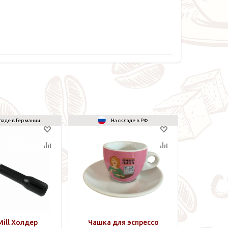
ладе в Германии
На складе в РФ
Mill Холдер
Чашка для эспрессо