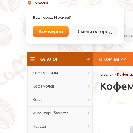
Москва
info@espressoperfetto.ru
Ваш город
Москва?
Всё верно
Сменить город
La culture del caffé
КАТАЛОГ
О КОМПАНИИ
Кофемашины
Главная
-
Кофема
Кофем
Кофемолки
Кофе
Инвентарь бариста
Посуда