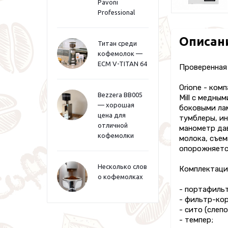
Pavoni
Professional
Описан
Титан среди
кофемолок —
ECM V-TITAN 64
Проверенная
Orione - ком
Bezzera BB005
Mill с медны
— хорошая
боковыми ла
цена для
тумблеры, ин
отличной
манометр дав
кофемолки
молока, съем
опорожняетс
Несколько слов
Комплектаци
о кофемолках
- портафиль
- фильтр-кор
- сито (слепо
- темпер;