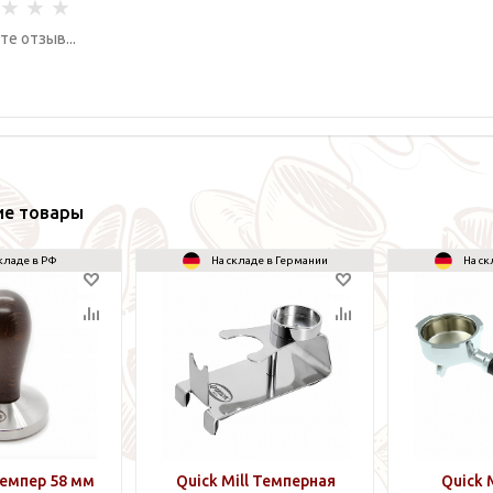
ие товары
кладе в РФ
На складе в Германии
На ск
Темпер 58 мм
Quick Mill Темперная
Quick 