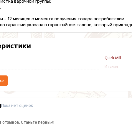
чистка варочной группы;
.
и - 12 месяцев с момента получения товара потребителем.
о гарантии указана в гарантийном талоне, который приклады
еристики
Quick Mill
Италия
се
ы
Пока нет оценок
т отзывов. Станьте первым!