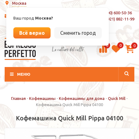
Москва
8 (800) 600-50-36
info@espressoperfetto.ru
Ваш город
Москва?
+7 (921) 882-11-99
Вход / Регистрация
Всё верно
Сменить город
0
0
0
La culture del caffé
МЕНЮ
Главная
-
Кофемашины
-
Кофемашины для дома
-
Quick Mill
-
Кофемашина Quick Mill Pippa 04100
Кофемашина Quick Mill Pippa 04100