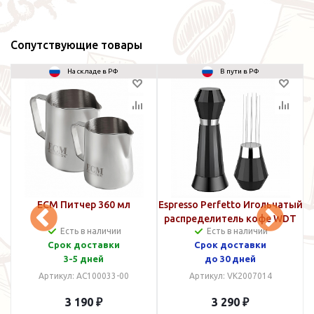
Сопутствующие товары
На складе в РФ
В пути в РФ
s
ECM Питчер 360 мл
Espresso Perfetto Игольчатый
Q
распределитель кофе WDT
Есть в наличии
Есть в наличии
Tool Алюминий
Срок доставки
Срок доставки
3-5 дней
до 30 дней
Артикул: AC100033-00
Артикул: VK2007014
3 190 ₽
3 290 ₽